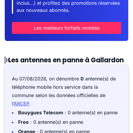
inclus...) et profitez des promotions réservées
aux nouveaux abonnés.
Les meilleurs forfaits mobiles
Les antennes en panne à Gallardon
Au 07/08/2026, on dénombre
0
antenne(s) de
téléphonie mobile hors service dans la
commune selon les données officielles de
l’
ARCEP
.
Bouygues Telecom
: 0 antenne(s) en panne
Free
: 0 antenne(s) en panne
Orange
: 0 antenne(s) en panne