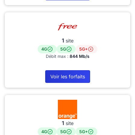
1
site
4G
5G
5G+
Débit max :
844 Mb/s
Voir les forfaits
1
site
4G
5G
5G+