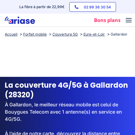
La fibre à partir de 22,99€
02 99 36 30 54
Bons plans
Accueil
Forfait mobile
Couverture 5G
Eure-et-Loir
Gallardon
Box internet
Forfaits mobile
Téléphones
Streaming
La couverture 4G/5G à Gallardon
(28320)
À Gallardon, le meilleur réseau mobile est celui de
Bouygues Telecom avec 1 antenne(s) en service en
4G/5G.
À l’aide de notre carte, découvrez la distance entre