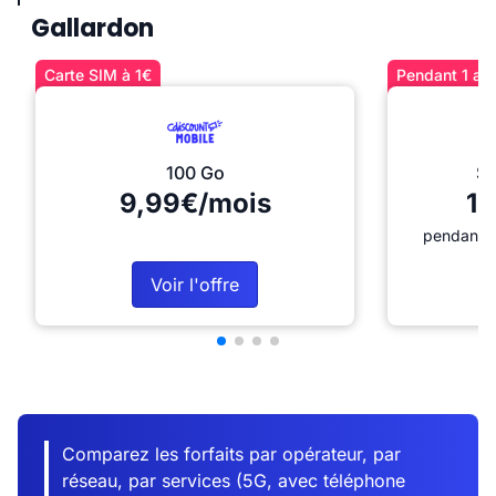
Gallardon
Carte SIM à 1€
Pendant 1 an 
100 Go
Sé
9,99€/mois
12
pendant 1
Voir l'offre
Comparez les forfaits par opérateur, par
réseau, par services (5G, avec téléphone