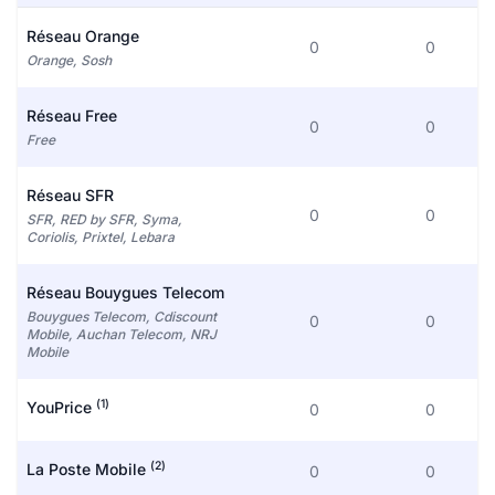
Réseau Orange
0
0
Orange, Sosh
Réseau Free
0
0
Free
Réseau SFR
0
0
SFR, RED by SFR, Syma,
Coriolis, Prixtel, Lebara
Réseau Bouygues Telecom
Bouygues Telecom, Cdiscount
0
0
Mobile, Auchan Telecom, NRJ
Mobile
(1)
YouPrice
0
0
(2)
La Poste Mobile
0
0