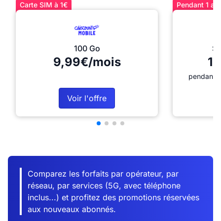
Carte SIM à 1€
Pendant 1 an 
100 Go
Sé
9,99€/mois
12
pendant 1
Voir l'offre
Comparez les forfaits par opérateur, par
réseau, par services (5G, avec téléphone
inclus...) et profitez des promotions réservées
aux nouveaux abonnés.