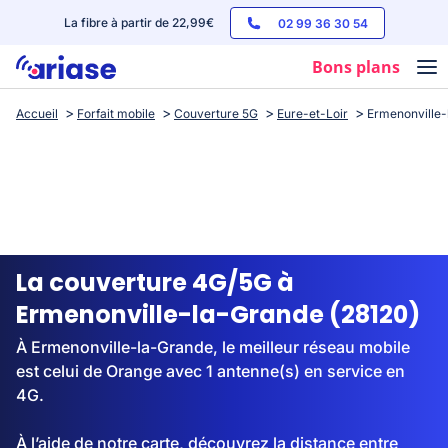
La fibre à partir de 22,99€
02 99 36 30 54
Bons plans
Accueil
Forfait mobile
Couverture 5G
Eure-et-Loir
Ermenonville
Box internet
Forfaits mobile
Téléphones
Streaming
La couverture 4G/5G à
Ermenonville-la-Grande (28120)
À Ermenonville-la-Grande, le meilleur réseau mobile
est celui de Orange avec 1 antenne(s) en service en
4G.
À l’aide de notre carte, découvrez la distance entre