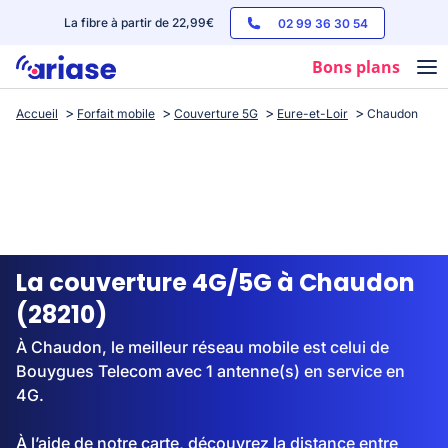
La fibre à partir de 22,99€
02 99 36 30 54
Bons plans
Accueil
Forfait mobile
Couverture 5G
Eure-et-Loir
Chaudon
Box internet
Forfaits mobile
Téléphones
Streaming
La couverture 4G/5G à Chaudon
(28210)
À Chaudon, le meilleur réseau mobile est celui de
Bouygues Telecom avec 1 antenne(s) en service en
4G.
À l’aide de notre carte, découvrez la distance entre