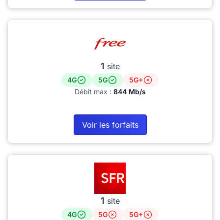
1
site
4G
5G
5G+
Débit max :
844 Mb/s
Voir les forfaits
1
site
4G
5G
5G+