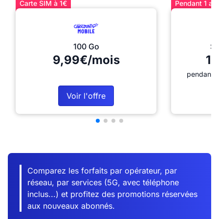
Carte SIM à 1€
Pendant 1 an 
100 Go
Sé
9,99€/mois
12
pendant 1
Voir l'offre
Comparez les forfaits par opérateur, par
réseau, par services (5G, avec téléphone
inclus...) et profitez des promotions réservées
aux nouveaux abonnés.