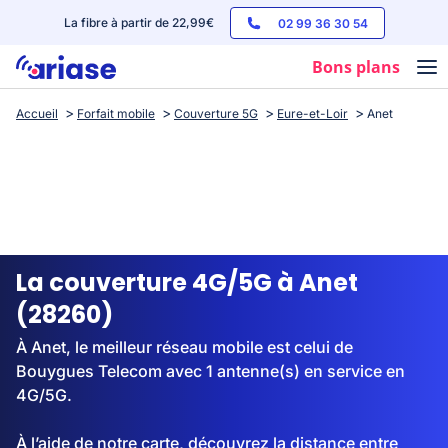
La fibre à partir de 22,99€
02 99 36 30 54
Bons plans
Accueil
Forfait mobile
Couverture 5G
Eure-et-Loir
Anet
Box internet
Forfaits mobile
Téléphones
Streaming
La couverture 4G/5G à Anet
(28260)
À Anet, le meilleur réseau mobile est celui de
Bouygues Telecom avec 1 antenne(s) en service en
4G/5G.
À l’aide de notre carte, découvrez la distance entre