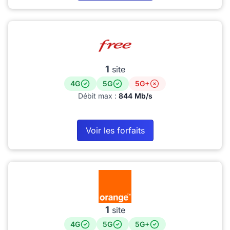
1
site
4G
5G
5G+
Débit max :
844 Mb/s
Voir les forfaits
1
site
4G
5G
5G+