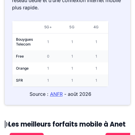
réseau dédié et d’une connexion internet mobile
plus rapide.
5G+
5G
4G
Bouygues
1
1
1
Telecom
Free
0
1
1
Orange
1
1
1
SFR
1
1
1
Source :
ANFR
- août 2026
Les meilleurs forfaits mobile à Anet