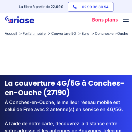
La fibre à partir de 22,99€
02 99 36 30 54
Bons plans
Accueil
Forfait mobile
Couverture 5G
Eure
Conches-en-Ouche
Box internet
Forfaits mobile
Téléphones
Streaming
La couverture 4G/5G à Conches-
en-Ouche (27190)
À Conches-en-Ouche, le meilleur réseau mobile est
celui de Free avec 2 antenne(s) en service en 4G/5G.
À l’aide de notre carte, découvrez la distance entre
votre adresse et les antennes de Bouygues Telecom,