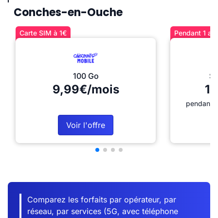
Conches-en-Ouche
Carte SIM à 1€
Pendant 1 an 
100 Go
Sé
9,99€/mois
12
pendant 1
Voir l'offre
Comparez les forfaits par opérateur, par
réseau, par services (5G, avec téléphone