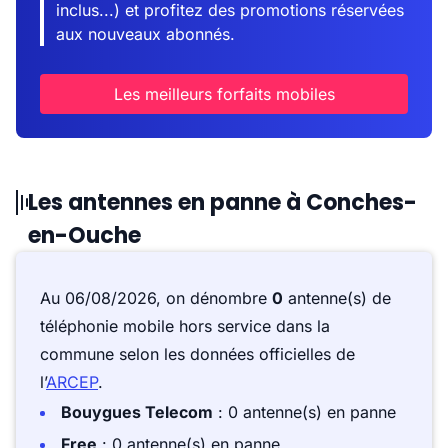
inclus...) et profitez des promotions réservées
aux nouveaux abonnés.
Les meilleurs forfaits mobiles
Les antennes en panne à Conches-
en-Ouche
Au 06/08/2026, on dénombre
0
antenne(s) de
téléphonie mobile hors service dans la
commune selon les données officielles de
l’
ARCEP
.
Bouygues Telecom
: 0 antenne(s) en panne
Free
: 0 antenne(s) en panne