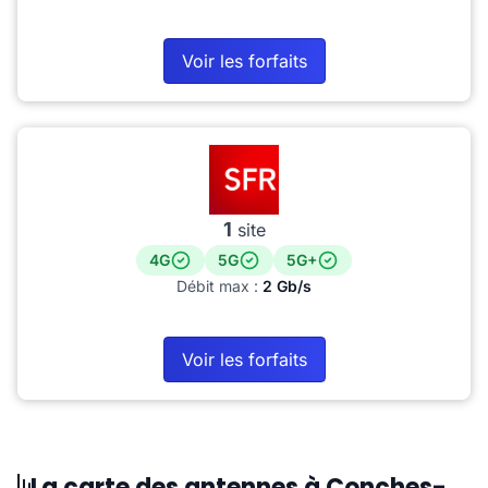
Voir les forfaits
1
site
4G
5G
5G+
Débit max :
2 Gb/s
Voir les forfaits
La carte des antennes à Conches-