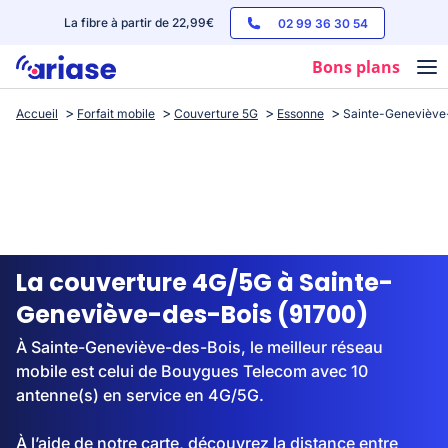
La fibre à partir de 22,99€
02 99 36 30 54
Bons plans
Accueil
Forfait mobile
Couverture 5G
Essonne
Sainte-Geneviève
Box internet
Forfaits mobile
Téléphones
Streaming
La couverture 4G/5G à Sainte-
Geneviève-des-Bois (91700)
À Sainte-Geneviève-des-Bois, le meilleur réseau
mobile est celui de Bouygues Telecom avec 10
antenne(s) en service en 4G/5G.
À l’aide de notre carte, découvrez la distance entre