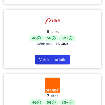
9
sites
4G
5G
5G+
Débit max :
1.6 Gb/s
Voir les forfaits
7
sites
4G
5G
5G+