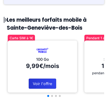
Les meilleurs forfaits mobile à
Sainte-Geneviève-des-Bois
Carte SIM à 1€
Pendant 1 an 
100 Go
Sé
9,99€/mois
12
pendant 1
Voir l'offre