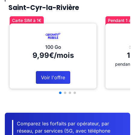
Saint-Cyr-la-Rivière
Carte SIM à 1€
Pendant 1 an 
100 Go
Sé
9,99€/mois
12
pendant 1
Voir l'offre
Comparez les forfaits par opérateur, par
réseau, par services (5G, avec téléphone