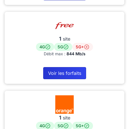
1
site
4G
5G
5G+
Débit max :
844 Mb/s
Voir les forfaits
1
site
4G
5G
5G+