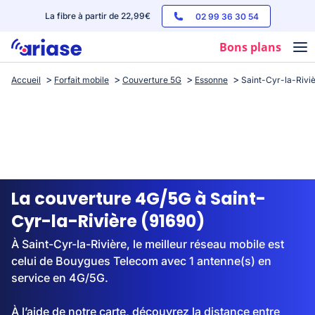
La fibre à partir de 22,99€
02 99 36 30 54
Bons plans
Accueil
Forfait mobile
Couverture 5G
Essonne
Saint-Cyr-la-Rivi
Box internet
Forfaits mobile
Téléphones
Streaming
La couverture 4G/5G à Saint-
Cyr-la-Rivière (91690)
À Saint-Cyr-la-Rivière, le meilleur réseau mobile est
celui de Bouygues Telecom avec 1 antenne(s) en
service en 4G/5G.
À l’aide de notre carte, découvrez la distance entre