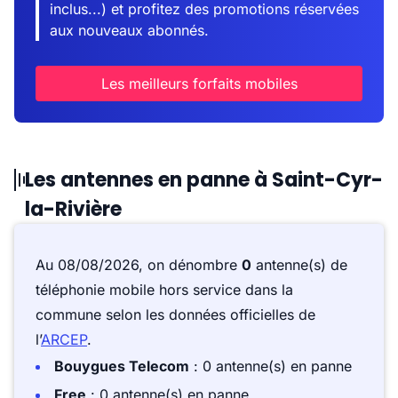
inclus...) et profitez des promotions réservées
aux nouveaux abonnés.
Les meilleurs forfaits mobiles
Les antennes en panne à Saint-Cyr-
la-Rivière
Au 08/08/2026, on dénombre
0
antenne(s) de
téléphonie mobile hors service dans la
commune selon les données officielles de
l’
ARCEP
.
Bouygues Telecom
: 0 antenne(s) en panne
Free
: 0 antenne(s) en panne