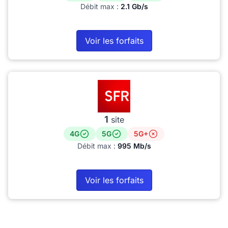
Débit max :
2.1 Gb/s
Voir les forfaits
1
site
4G
5G
5G+
Débit max :
995 Mb/s
Voir les forfaits