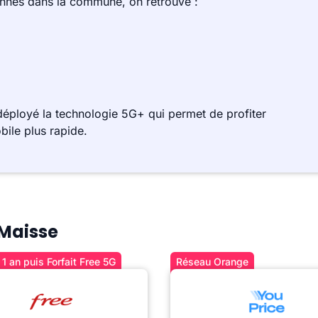
ennes dans la commune, on retrouve :
éployé la technologie 5G+ qui permet de profiter
bile plus rapide.
 Maisse
1 an puis Forfait Free 5G
Réseau Orange