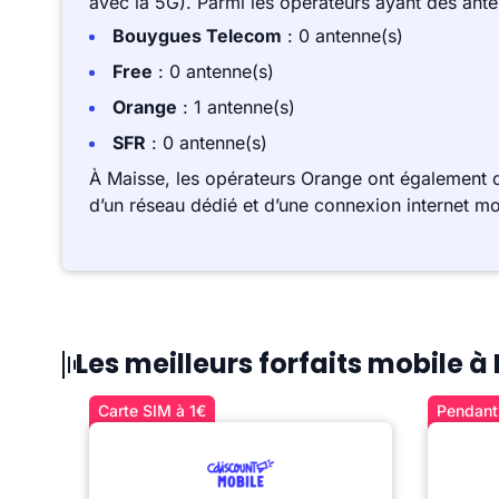
avec la 5G). Parmi les opérateurs ayant des ant
Bouygues Telecom
: 0 antenne(s)
Free
: 0 antenne(s)
Orange
: 1 antenne(s)
SFR
: 0 antenne(s)
À Maisse, les opérateurs Orange ont également d
d’un réseau dédié et d’une connexion internet mo
Les meilleurs forfaits mobile à
Carte SIM à 1€
Pendant 