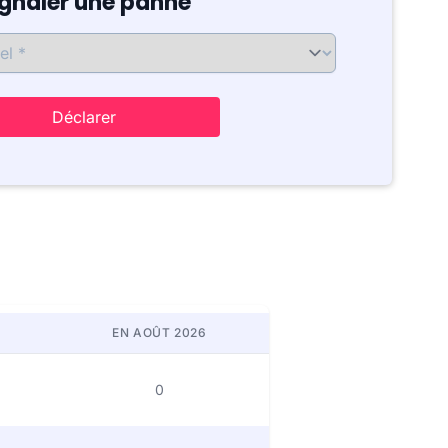
ignaler une panne
Déclarer
EN AOÛT 2026
0