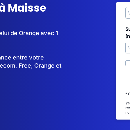
 à Maisse
S
elui de Orange avec 1
(
tance entre votre
lecom, Free, Orange et
* 
In
re
no