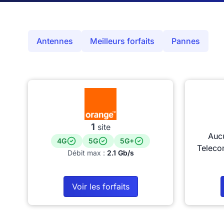
Antennes
Meilleurs forfaits
Pannes
1
site
Auc
4G
5G
5G+
Teleco
Débit max :
2.1 Gb/s
Voir les forfaits