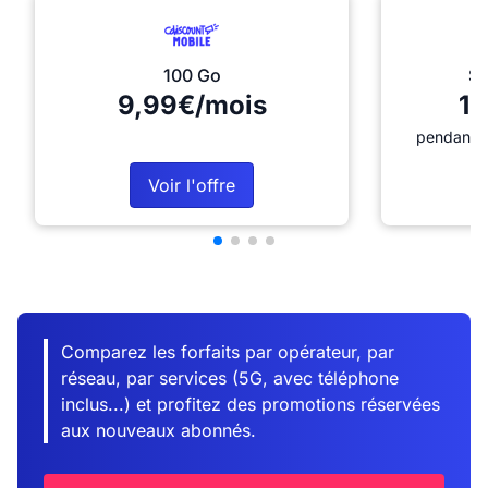
100 Go
Sé
9,99€/mois
12
pendant 1
Voir l'offre
Comparez les forfaits par opérateur, par
réseau, par services (5G, avec téléphone
inclus...) et profitez des promotions réservées
aux nouveaux abonnés.