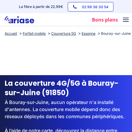
La fibre à partir de 22,99€
02 99 36 30 54
Bons plans
Accueil
Forfait mobile
Couverture 5G
Essonne
Bouray-sur-Juine
Box internet
Forfaits mobile
Téléphones
Streaming
La couverture 4G/5G à Bouray-
sur-Juine (91850)
À Bouray-sur-Juine, aucun opérateur n'a installé
d'antennes. La couverture mobile dépend donc des
réseaux déployés dans les communes périphériques.
À l’aide de notre carte, découvrez la distance entre