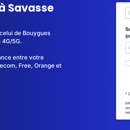
 à Savasse
S
 celui de Bouygues
(
n 4G/5G.
tance entre votre
lecom, Free, Orange et
* 
In
re
no