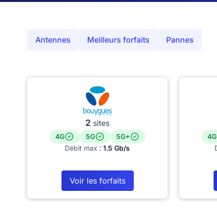
Antennes
Meilleurs forfaits
Pannes
2
sites
4G
5G
5G+
4G
Débit max :
1.5 Gb/s
Voir les forfaits