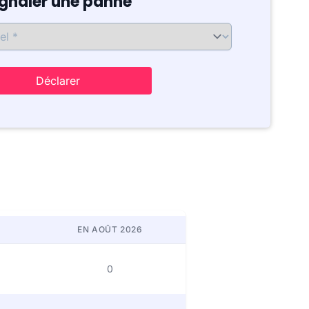
ignaler une panne
Déclarer
EN AOÛT 2026
0