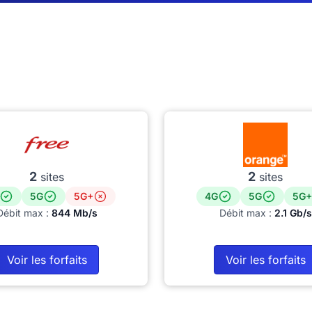
2
2
sites
sites
5G
5G+
4G
5G
5G+
Débit max :
844 Mb/s
Débit max :
2.1 Gb/s
Voir les forfaits
Voir les forfaits