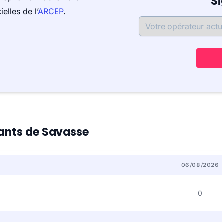
S
elles de l’
ARCEP
.
tants de Savasse
06/08/2026
0