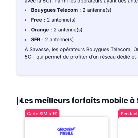
avec la 5G). Parmi les opérateurs ayant des ant
Bouygues Telecom
: 2 antenne(s)
Free
: 2 antenne(s)
Orange
: 2 antenne(s)
SFR
: 2 antenne(s)
À Savasse, les opérateurs Bouygues Telecom, Or
5G+ qui permet de profiter d’un réseau dédié et 
Les meilleurs forfaits mobile 
Carte SIM à 1€
Pendant 