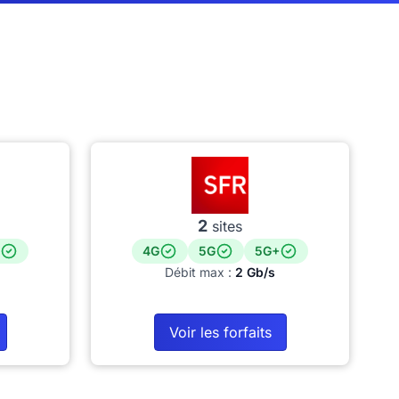
2
sites
4G
5G
5G+
Débit max :
2 Gb/s
Voir les forfaits