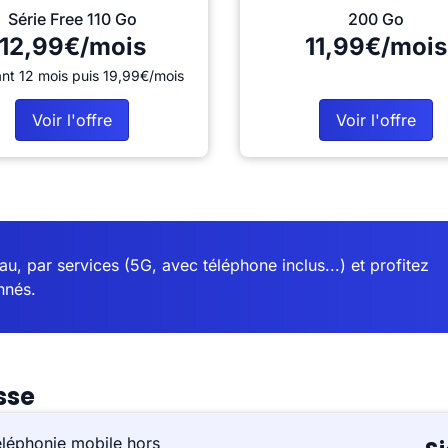
Série Free 110 Go
200 Go
12,99€/mois
11,99€/mois
nt 12 mois puis 19,99€/mois
Voir l'offre
Voir l'offre
u, par services (5G, avec téléphone inclus...) et profitez
nnés.
sse
éléphonie mobile hors