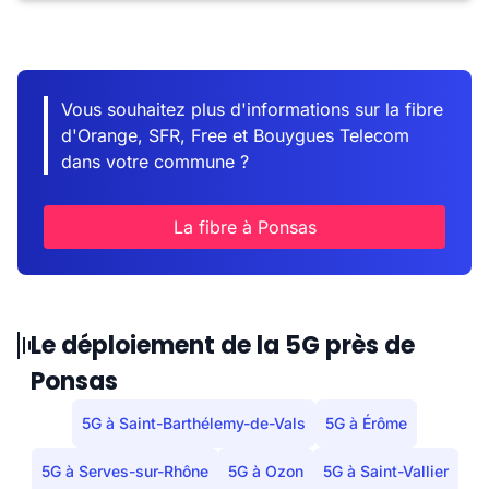
Vous souhaitez plus d'informations sur la fibre
d'Orange, SFR, Free et Bouygues Telecom
dans votre commune ?
La fibre à Ponsas
Le déploiement de la 5G près de
Ponsas
5G à Saint-Barthélemy-de-Vals
5G à Érôme
5G à Serves-sur-Rhône
5G à Ozon
5G à Saint-Vallier