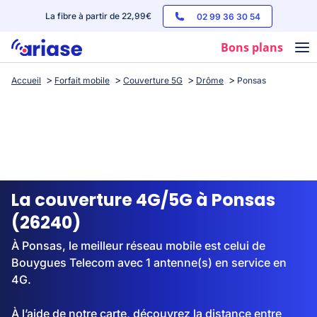
La fibre à partir de 22,99€
02 99 36 30 54
Bons plans
Accueil
Forfait mobile
Couverture 5G
Drôme
Ponsas
Box internet
Forfaits mobile
Téléphones
Streaming
La couverture 4G/5G à Ponsas
(26240)
À Ponsas, le meilleur réseau mobile est celui de
Bouygues Telecom avec 1 antenne(s) en service en
4G.
À l’aide de notre carte, découvrez la distance entre