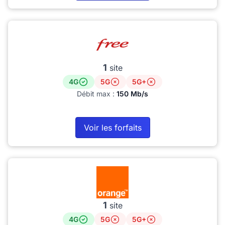
1
site
4G
5G
5G+
Débit max :
150 Mb/s
Voir les forfaits
1
site
4G
5G
5G+