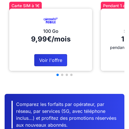
Carte SIM à 1€
Pendant 1 an 
100 Go
Sé
9,99€/mois
12
pendant 1
Voir l'offre
Comparez les forfaits par opérateur, par
réseau, par services (5G, avec téléphone
inclus...) et profitez des promotions réservées
aux nouveaux abonnés.