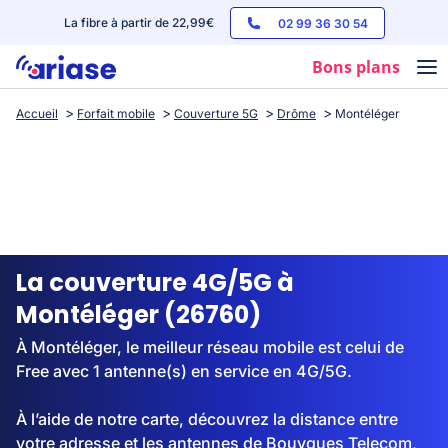
La fibre à partir de 22,99€
02 99 36 30 54
Bons plans
Accueil
Forfait mobile
Couverture 5G
Drôme
Montéléger
Box internet
Forfaits mobile
Téléphones
Streaming
La couverture 4G/5G à
Montéléger (26760)
À Montéléger, le meilleur réseau mobile est celui de
Free avec 1 antenne(s) en service en 4G/5G.
À l’aide de notre carte, découvrez la distance entre
votre adresse et les antennes de Bouygues Telecom,