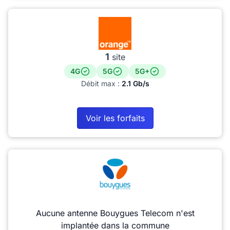
1
site
4G
5G
5G+
Débit max :
2.1 Gb/s
Voir les forfaits
Aucune antenne Bouygues Telecom n'est
implantée dans la commune