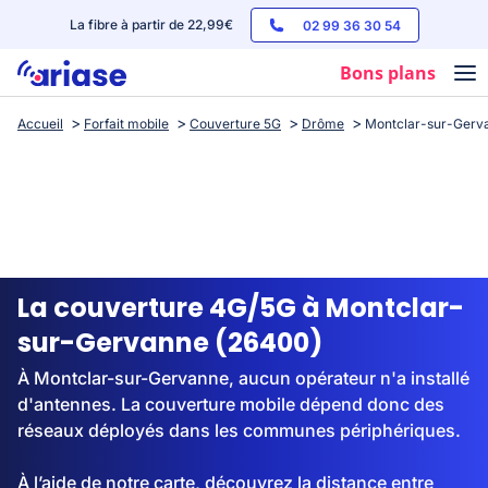
La fibre à partir de 22,99€
02 99 36 30 54
Bons plans
Accueil
Forfait mobile
Couverture 5G
Drôme
Montclar-sur-Gerv
Box internet
Forfaits mobile
Téléphones
Streaming
La couverture 4G/5G à Montclar-
sur-Gervanne (26400)
À Montclar-sur-Gervanne, aucun opérateur n'a installé
d'antennes. La couverture mobile dépend donc des
réseaux déployés dans les communes périphériques.
À l’aide de notre carte, découvrez la distance entre