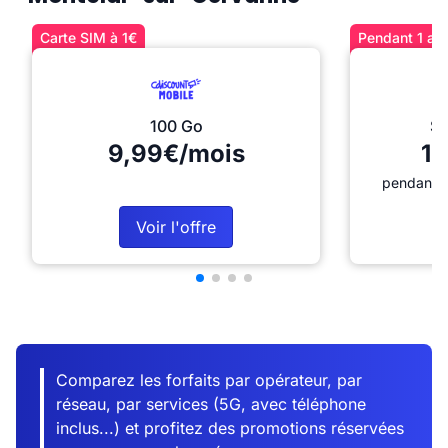
Carte SIM à 1€
Pendant 1 an 
100 Go
Sé
9,99€/mois
12
pendant 1
Voir l'offre
Comparez les forfaits par opérateur, par
réseau, par services (5G, avec téléphone
inclus...) et profitez des promotions réservées