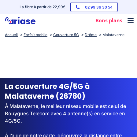
La fibre à partir de 22,99€
02 99 36 30 54
Bons plans
Accueil
Forfait mobile
Couverture 5G
Drôme
Malataverne
Box internet
Forfaits mobile
Téléphones
Streaming
La couverture 4G/5G à
Malataverne (26780)
À Malataverne, le meilleur réseau mobile est celui de
Bouygues Telecom avec 4 antenne(s) en service en
4G/5G.
À l’aide de notre carte, découvrez la distance entre