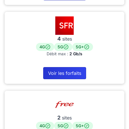
4
sites
4G
5G
5G+
Débit max :
2 Gb/s
Voir les forfaits
2
sites
4G
5G
5G+