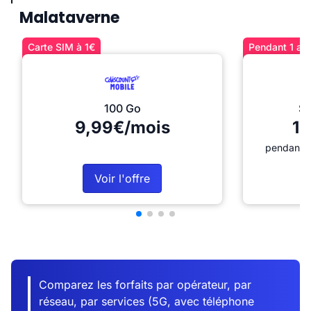
Malataverne
Carte SIM à 1€
Pendant 1 an 
100 Go
Sé
9,99€/mois
12
pendant 1
Voir l'offre
Comparez les forfaits par opérateur, par
réseau, par services (5G, avec téléphone