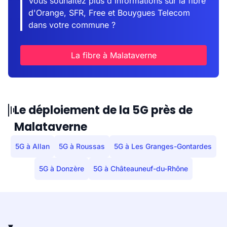
Vous souhaitez plus d'informations sur la fibre
d'Orange, SFR, Free et Bouygues Telecom
dans votre commune ?
La fibre à Malataverne
Le déploiement de la 5G près de
Malataverne
5G à Allan
5G à Roussas
5G à Les Granges-Gontardes
5G à Donzère
5G à Châteauneuf-du-Rhône