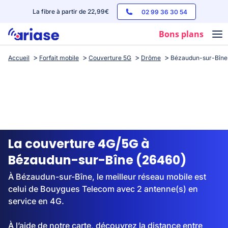
La fibre à partir de 22,99€
02 99 36 30 54
Bons plans
Accueil
Forfait mobile
Couverture 5G
Drôme
Bézaudun-sur-Bîne
Box internet
Forfaits mobile
Téléphones
Streaming
La couverture 4G/5G à
Bézaudun-sur-Bîne (26460)
À Bézaudun-sur-Bîne, le meilleur réseau mobile est
celui de Bouygues Telecom avec 2 antenne(s) en
service en 4G.
À l’aide de notre carte, découvrez la distance entre