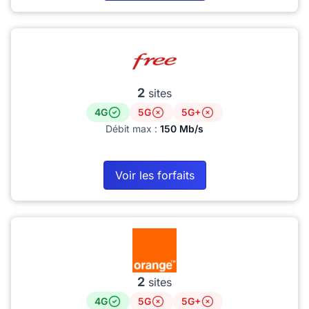
2
sites
4G
5G
5G+
Débit max :
150 Mb/s
Voir les forfaits
2
sites
4G
5G
5G+