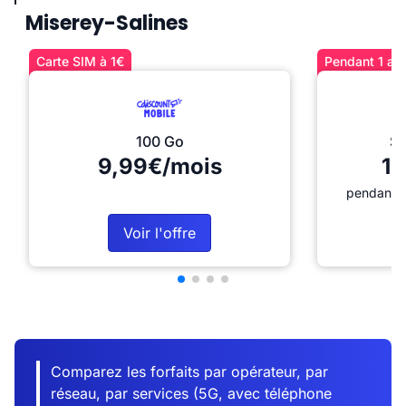
Miserey-Salines
Carte SIM à 1€
Pendant 1 an 
100 Go
Sé
9,99€/mois
12
pendant 1
Voir l'offre
Comparez les forfaits par opérateur, par
réseau, par services (5G, avec téléphone