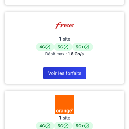
1
site
4G
5G
5G+
Débit max :
1.6 Gb/s
Voir les forfaits
1
site
4G
5G
5G+