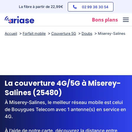
La fibre à partir de 22,99€
02 99 36 30 54
Bons plans
Accueil
Forfait mobile
Couverture 5G
Doubs
Miserey-Salines
Box internet
Forfaits mobile
Téléphones
Streaming
La couverture 4G/5G à Miserey-
Salines (25480)
À Miserey-Salines, le meilleur réseau mobile est celui
de Bouygues Telecom avec 1 antenne(s) en service en
4G.
À l’aide de notre carte, découvrez la distance entre