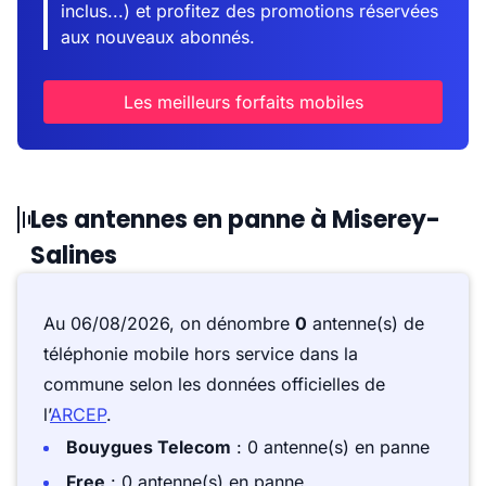
inclus...) et profitez des promotions réservées
aux nouveaux abonnés.
Les meilleurs forfaits mobiles
Les antennes en panne à Miserey-
Salines
Au 06/08/2026, on dénombre
0
antenne(s) de
téléphonie mobile hors service dans la
commune selon les données officielles de
l’
ARCEP
.
Bouygues Telecom
: 0 antenne(s) en panne
Free
: 0 antenne(s) en panne