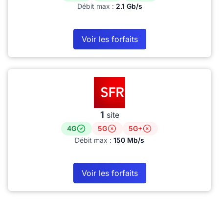
Débit max :
2.1 Gb/s
Voir les forfaits
1
site
4G
5G
5G+
Débit max :
150 Mb/s
Voir les forfaits