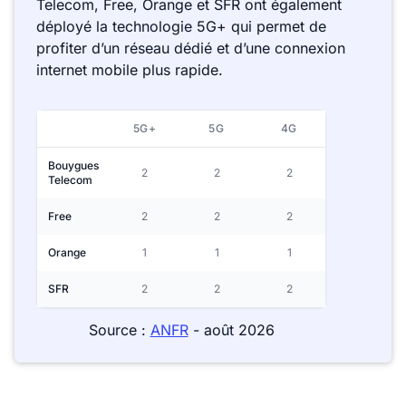
Telecom, Free, Orange et SFR ont également
déployé la technologie 5G+ qui permet de
profiter d’un réseau dédié et d’une connexion
internet mobile plus rapide.
5G+
5G
4G
Bouygues
2
2
2
Telecom
Free
2
2
2
Orange
1
1
1
SFR
2
2
2
Source :
ANFR
- août 2026