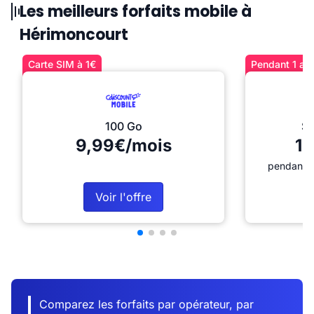
Les meilleurs forfaits mobile à
Hérimoncourt
Carte SIM à 1€
Pendant 1 an 
100 Go
Sé
9,99€/mois
12
pendant 1
Voir l'offre
Comparez les forfaits par opérateur, par