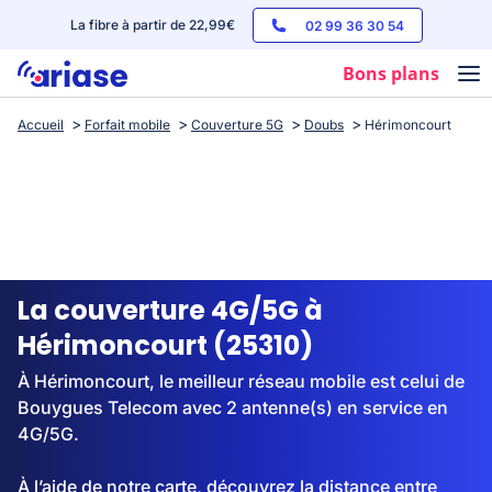
La fibre à partir de 22,99€
02 99 36 30 54
Bons plans
Accueil
Forfait mobile
Couverture 5G
Doubs
Hérimoncourt
Box internet
Forfaits mobile
Téléphones
Streaming
La couverture 4G/5G à
Hérimoncourt (25310)
À Hérimoncourt, le meilleur réseau mobile est celui de
Bouygues Telecom avec 2 antenne(s) en service en
4G/5G.
À l’aide de notre carte, découvrez la distance entre