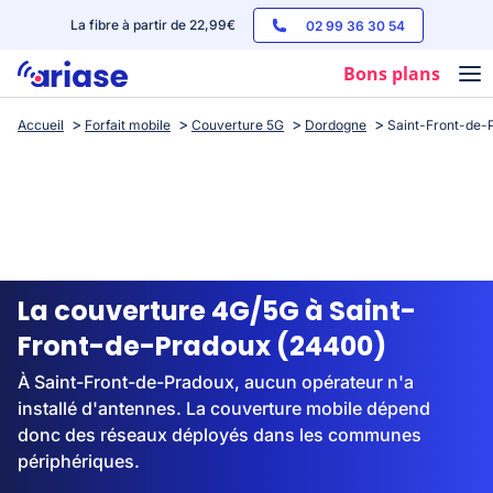
La fibre à partir de 22,99€
02 99 36 30 54
Bons plans
Accueil
Forfait mobile
Couverture 5G
Dordogne
Saint-Front-de-
Box internet
Forfaits mobile
Téléphones
Streaming
La couverture 4G/5G à Saint-
Front-de-Pradoux (24400)
À Saint-Front-de-Pradoux, aucun opérateur n'a
installé d'antennes. La couverture mobile dépend
donc des réseaux déployés dans les communes
périphériques.