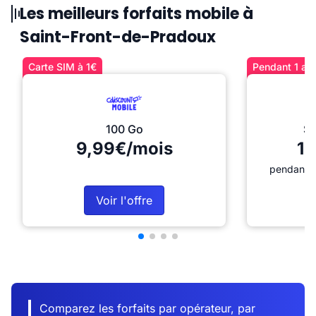
Les meilleurs forfaits mobile à
Saint-Front-de-Pradoux
Carte SIM à 1€
Pendant 1 an 
100 Go
Sé
9,99€/mois
12
pendant 1
Voir l'offre
Comparez les forfaits par opérateur, par