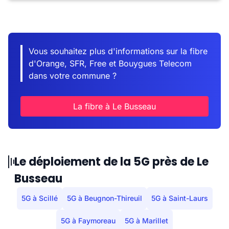
Vous souhaitez plus d'informations sur la fibre
d'Orange, SFR, Free et Bouygues Telecom
dans votre commune ?
La fibre à Le Busseau
Le déploiement de la 5G près de Le
Busseau
5G à Scillé
5G à Beugnon-Thireuil
5G à Saint-Laurs
5G à Faymoreau
5G à Marillet