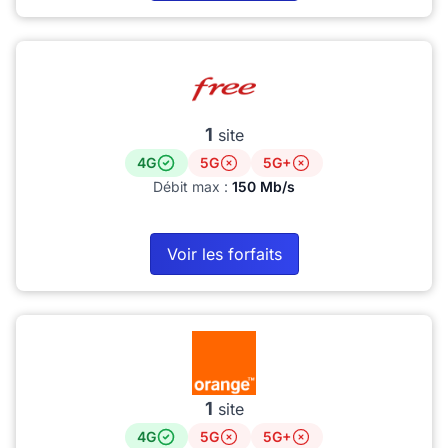
1
site
4G
5G
5G+
Débit max :
150 Mb/s
Voir les forfaits
1
site
4G
5G
5G+