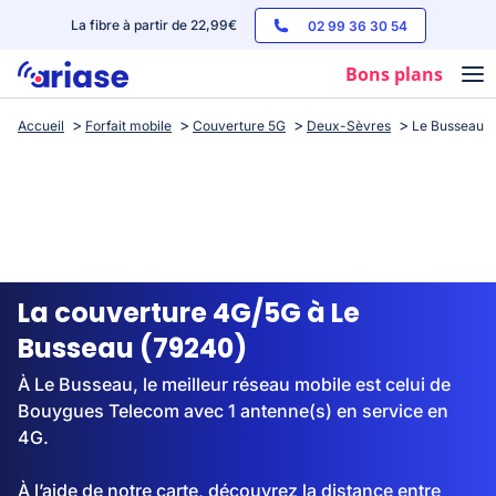
La fibre à partir de 22,99€
02 99 36 30 54
Bons plans
Accueil
Forfait mobile
Couverture 5G
Deux-Sèvres
Le Busseau
Box internet
Forfaits mobile
Téléphones
Streaming
La couverture 4G/5G à Le
Busseau (79240)
À Le Busseau, le meilleur réseau mobile est celui de
Bouygues Telecom avec 1 antenne(s) en service en
4G.
À l’aide de notre carte, découvrez la distance entre