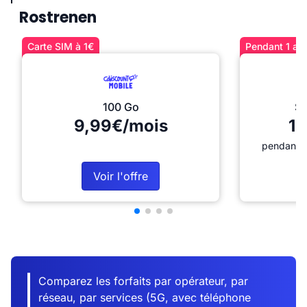
Rostrenen
Carte SIM à 1€
Pendant 1 an 
100 Go
Sé
9,99€/mois
12
pendant 1
Voir l'offre
Comparez les forfaits par opérateur, par
réseau, par services (5G, avec téléphone