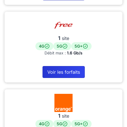
1
site
4G
5G
5G+
Débit max :
1.6 Gb/s
Voir les forfaits
1
site
4G
5G
5G+