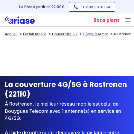
La fibre à partir de 22,99€
02 99 36 30 54
Bons plans
Accueil
Forfait mobile
Couverture 5G
Côtes-d'Armor
Rostrenen
Box internet
Forfaits mobile
Téléphones
Streaming
La couverture 4G/5G à Rostrenen
(22110)
À Rostrenen, le meilleur réseau mobile est celui de
Bouygues Telecom avec 1 antenne(s) en service en
4G/5G.
À l’aide de notre carte, découvrez la distance entre