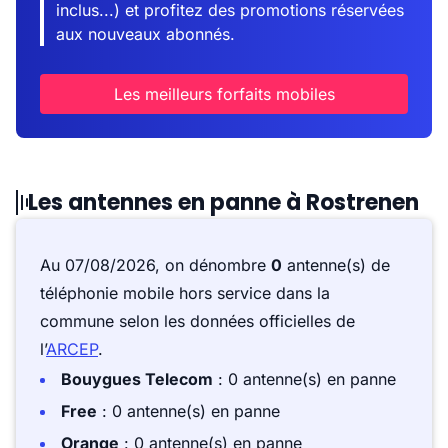
inclus...) et profitez des promotions réservées
aux nouveaux abonnés.
Les meilleurs forfaits mobiles
Les antennes en panne à Rostrenen
Au 07/08/2026, on dénombre
0
antenne(s) de
téléphonie mobile hors service dans la
commune selon les données officielles de
l’
ARCEP
.
Bouygues Telecom
: 0 antenne(s) en panne
Free
: 0 antenne(s) en panne
Orange
: 0 antenne(s) en panne