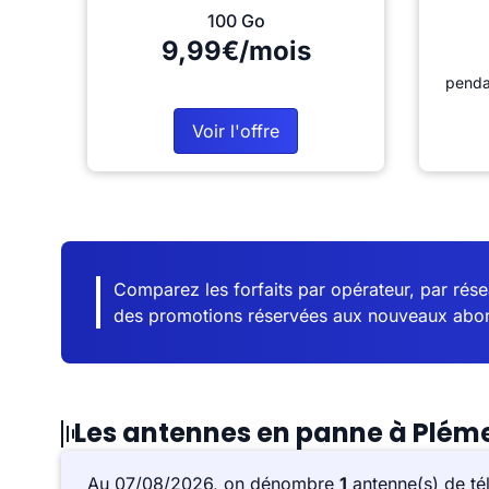
100 Go
9,99€/mois
penda
Voir l'offre
Comparez les forfaits par opérateur, par résea
des promotions réservées aux nouveaux abo
Les antennes en panne à Plém
Au 07/08/2026, on dénombre
1
antenne(s) de té