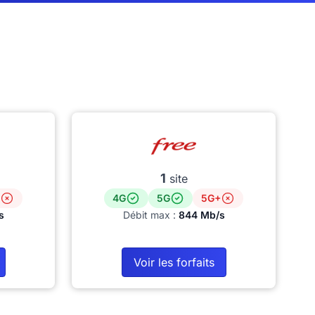
1
site
4G
5G
5G+
s
Débit max :
844 Mb/s
Voir les forfaits