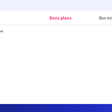
Bons plans
Box in
et