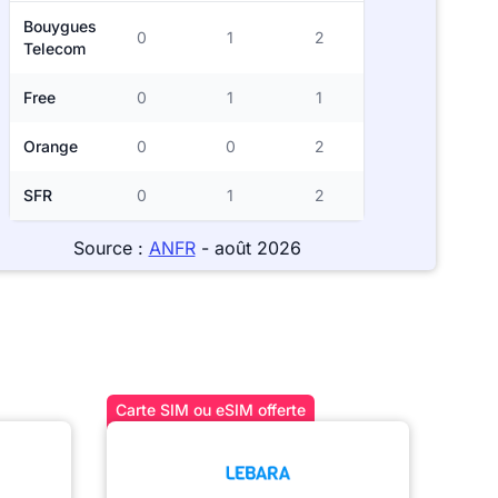
Bouygues
0
1
2
Telecom
Free
0
1
1
Orange
0
0
2
SFR
0
1
2
Source :
ANFR
- août 2026
Carte SIM ou eSIM offerte