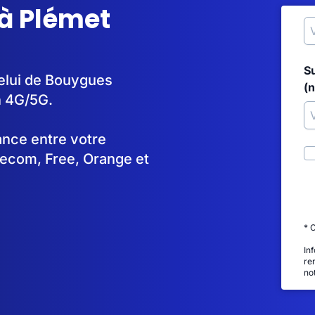
 à Plémet
S
celui de Bouygues
(
n 4G/5G.
tance entre votre
lecom, Free, Orange et
* 
In
re
no