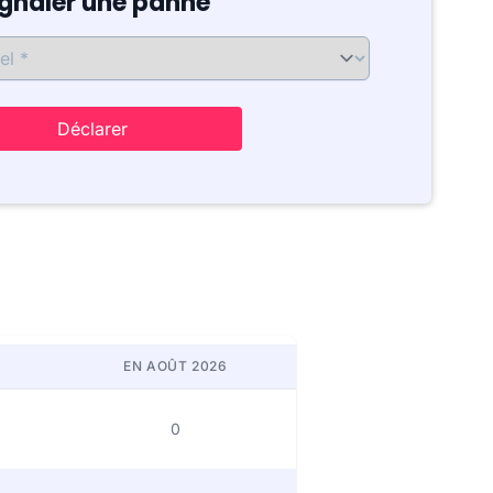
ignaler une panne
Déclarer
EN AOÛT 2026
0