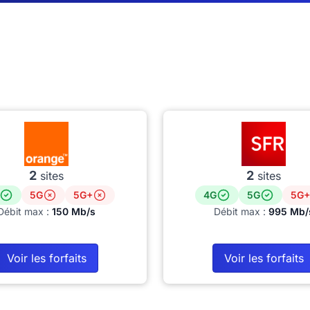
2
2
sites
sites
5G
5G+
4G
5G
5G+
Débit max :
150 Mb/s
Débit max :
995 Mb/
Voir les forfaits
Voir les forfaits