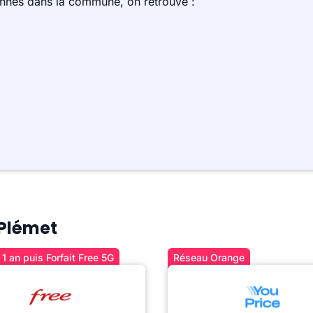
ennes dans la commune, on retrouve :
 Plémet
1 an puis Forfait Free 5G
Réseau Orange