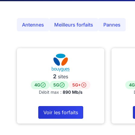
Antennes
Meilleurs forfaits
Pannes
2
sites
4G
5G
5G+
4G
Débit max :
890 Mb/s
Voir les forfaits