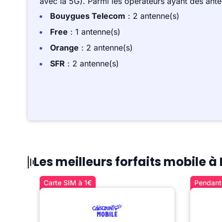
avec la 5G). Parmi les opérateurs ayant des ant
Bouygues Telecom
: 2 antenne(s)
Free
: 1 antenne(s)
Orange
: 2 antenne(s)
SFR
: 2 antenne(s)
Les meilleurs forfaits mobile à
Carte SIM à 1€
Pendant 