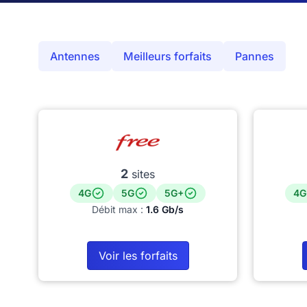
Antennes
Meilleurs forfaits
Pannes
2
sites
4G
5G
5G+
4G
Débit max :
1.6 Gb/s
Voir les forfaits