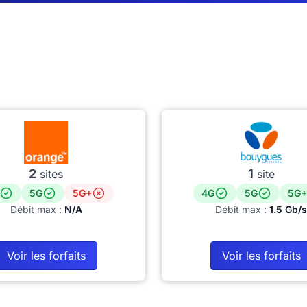
2
1
sites
site
5G
5G+
4G
5G
5G+
Débit max :
N/A
Débit max :
1.5 Gb/s
Voir les forfaits
Voir les forfaits