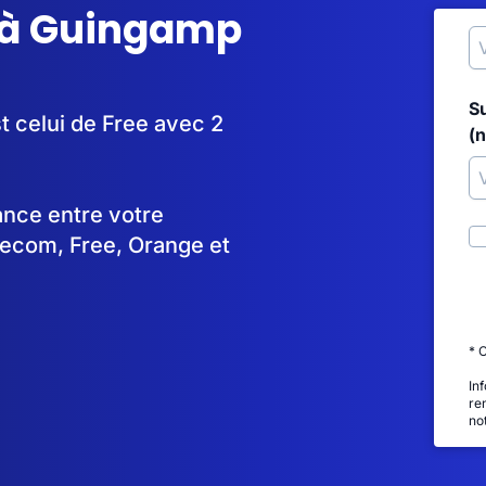
 à Guingamp
S
t celui de Free avec 2
(
tance entre votre
lecom, Free, Orange et
* 
In
re
no