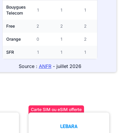
Bouygues
1
1
1
Telecom
Free
2
2
2
Orange
0
1
2
SFR
1
1
1
Source :
ANFR
- juillet 2026
Carte SIM ou eSIM offerte