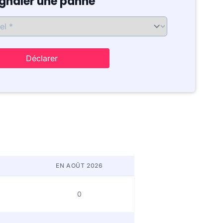
ignaler une panne
Déclarer
EN AOÛT 2026
0