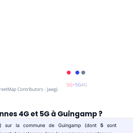
tennes 4G et 5G à Guingamp ?
e(s) sur la commune de Guingamp (dont
5
sont