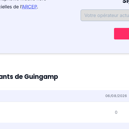
S
elles de l’
ARCEP
.
itants de Guingamp
06/08/2026
0