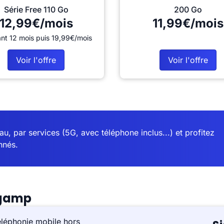
Série Free 110 Go
200 Go
12,99€/mois
11,99€/mois
nt 12 mois puis 19,99€/mois
Voir l'offre
Voir l'offre
u, par services (5G, avec téléphone inclus...) et profitez
nnés.
ngamp
éléphonie mobile hors