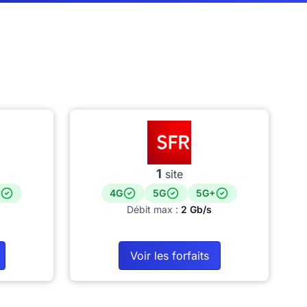
1
site
4G
5G
5G+
Débit max :
2 Gb/s
Voir les forfaits