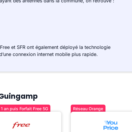
 ayant des antennes dans la commune, on retrouve :
ree et SFR ont également déployé la technologie
d’une connexion internet mobile plus rapide.
 à Guingamp
1 an puis Forfait Free 5G
Réseau Orange