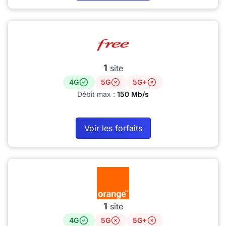
1
site
4G
5G
5G+
Débit max :
150 Mb/s
Voir les forfaits
1
site
4G
5G
5G+