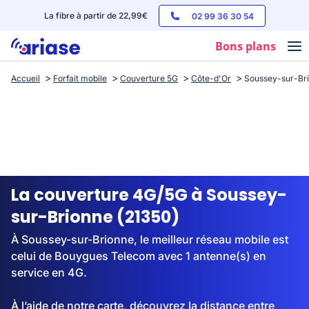
La fibre à partir de 22,99€
02 99 36 30 54
Bons plans
Accueil
Forfait mobile
Couverture 5G
Côte-d'Or
Soussey-sur-Br
Box internet
Forfaits mobile
Téléphones
Streaming
La couverture 4G/5G à Soussey-
sur-Brionne (21350)
À Soussey-sur-Brionne, le meilleur réseau mobile est
celui de Bouygues Telecom avec 1 antenne(s) en
service en 4G.
À l’aide de notre carte, découvrez la distance entre