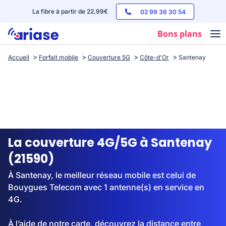
La fibre à partir de 22,99€
02 99 36 30 54
Bons plans
Accueil
Forfait mobile
Couverture 5G
Côte-d'Or
Santenay
Box internet
Forfaits mobile
Téléphones
Streaming
La couverture 4G/5G à Santenay
(21590)
À Santenay, le meilleur réseau mobile est celui de
Bouygues Telecom avec 1 antenne(s) en service en
4G.
À l’aide de notre carte, découvrez la distance entre