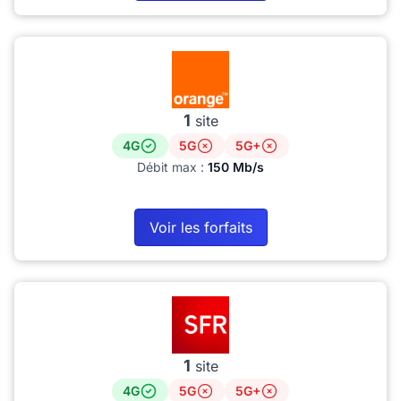
1
site
4G
5G
5G+
Débit max :
150 Mb/s
Voir les forfaits
1
site
4G
5G
5G+