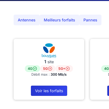
Antennes
Meilleurs forfaits
Pannes
1
site
4G
5G
5G+
4G
Débit max :
300 Mb/s
Voir les forfaits