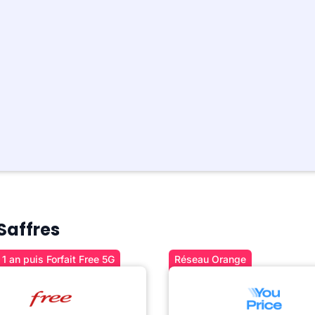
 Saffres
1 an puis Forfait Free 5G
Réseau Orange