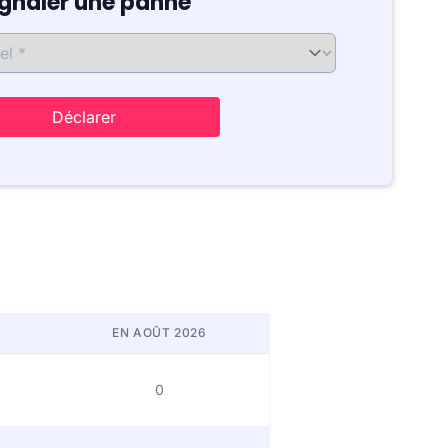
ignaler une panne
Déclarer
EN AOÛT 2026
0