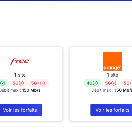
1
1
site
site
5G
5G+
4G
5G
5G+
Débit max :
150 Mb/s
Débit max :
150 Mb/
Voir les forfaits
Voir les forfaits