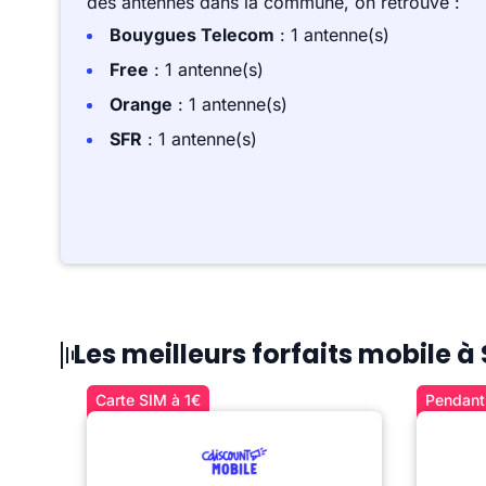
des antennes dans la commune, on retrouve :
Bouygues Telecom
: 1 antenne(s)
Free
: 1 antenne(s)
Orange
: 1 antenne(s)
SFR
: 1 antenne(s)
Les meilleurs forfaits mobile à
Carte SIM à 1€
Pendant 