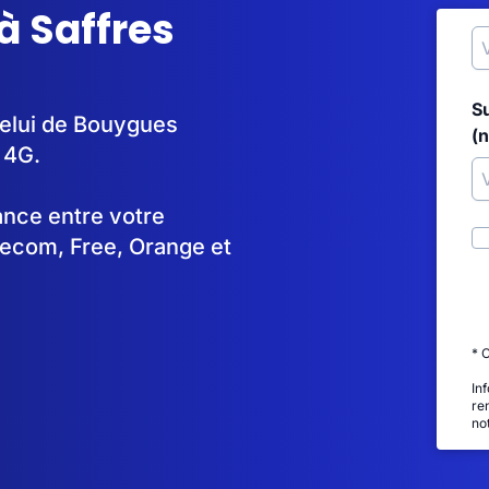
à Saffres
S
 celui de Bouygues
(
 4G.
tance entre votre
lecom, Free, Orange et
* 
In
re
no