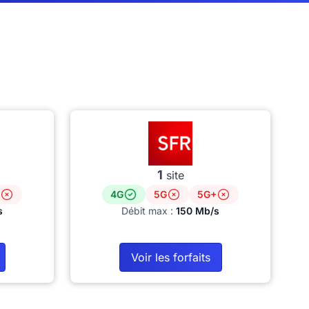
1
site
4G
5G
5G+
s
Débit max :
150 Mb/s
Voir les forfaits