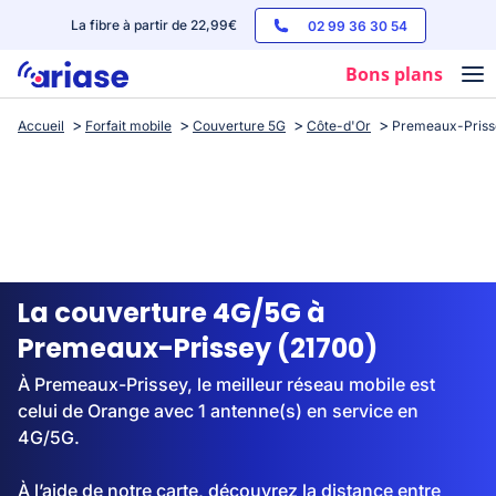
La fibre à partir de 22,99€
02 99 36 30 54
Bons plans
Accueil
Forfait mobile
Couverture 5G
Côte-d'Or
Premeaux-Priss
Box internet
Forfaits mobile
Téléphones
Streaming
La couverture 4G/5G à
Premeaux-Prissey (21700)
À Premeaux-Prissey, le meilleur réseau mobile est
celui de Orange avec 1 antenne(s) en service en
4G/5G.
À l’aide de notre carte, découvrez la distance entre