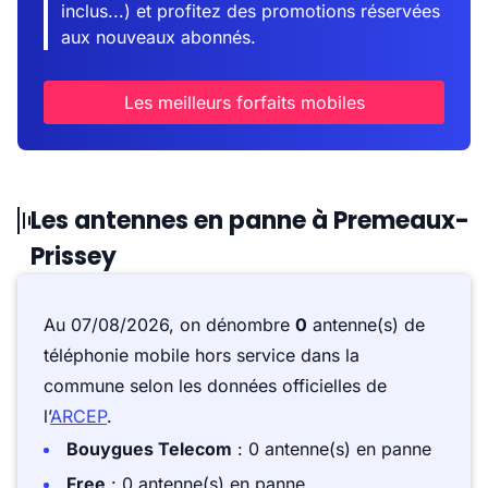
inclus...) et profitez des promotions réservées
aux nouveaux abonnés.
Les meilleurs forfaits mobiles
Les antennes en panne à Premeaux-
Prissey
Au 07/08/2026, on dénombre
0
antenne(s) de
téléphonie mobile hors service dans la
commune selon les données officielles de
l’
ARCEP
.
Bouygues Telecom
: 0 antenne(s) en panne
Free
: 0 antenne(s) en panne