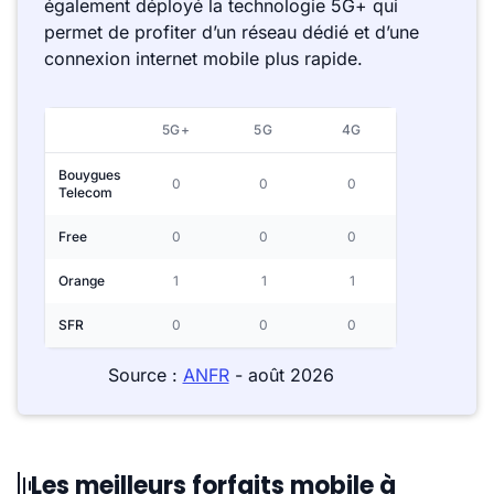
également déployé la technologie 5G+ qui
permet de profiter d’un réseau dédié et d’une
connexion internet mobile plus rapide.
5G+
5G
4G
Bouygues
0
0
0
Telecom
Free
0
0
0
Orange
1
1
1
SFR
0
0
0
Source :
ANFR
- août 2026
Les meilleurs forfaits mobile à