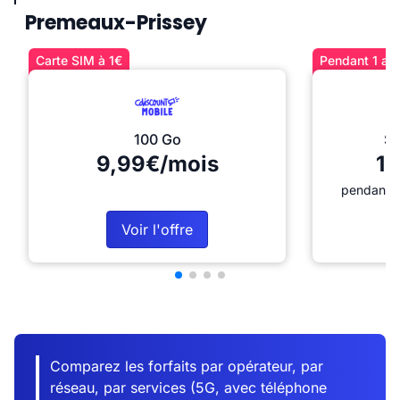
Premeaux-Prissey
Carte SIM à 1€
Pendant 1 an 
100 Go
Sé
9,99€/mois
12
pendant 1
Voir l'offre
Comparez les forfaits par opérateur, par
réseau, par services (5G, avec téléphone