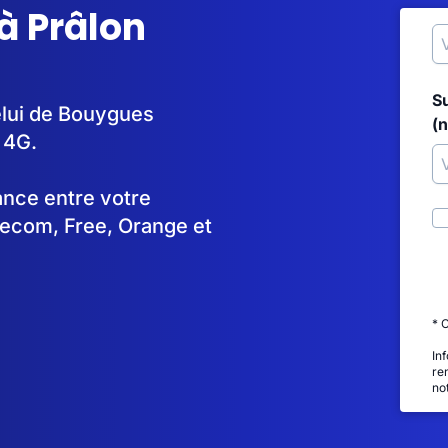
à Prâlon
S
celui de Bouygues
(
 4G.
tance entre votre
lecom, Free, Orange et
* 
In
re
no