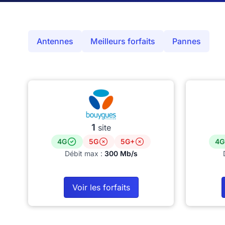
Antennes
Meilleurs forfaits
Pannes
1
site
4G
5G
5G+
4G
Débit max :
300 Mb/s
Voir les forfaits