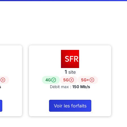
1
site
4G
5G
5G+
s
Débit max :
150 Mb/s
Voir les forfaits