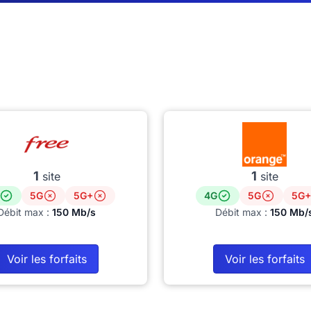
1
1
site
site
5G
5G+
4G
5G
5G+
Débit max :
150 Mb/s
Débit max :
150 Mb/
Voir les forfaits
Voir les forfaits