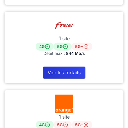
1
site
4G
5G
5G+
Débit max :
844 Mb/s
Voir les forfaits
1
site
4G
5G
5G+