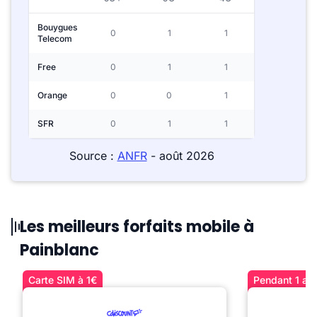
Bouygues
0
1
1
Telecom
Free
0
1
1
Orange
0
0
1
SFR
0
1
1
Source :
ANFR
- août 2026
Les meilleurs forfaits mobile à
Painblanc
Carte SIM à 1€
Pendant 1 an 