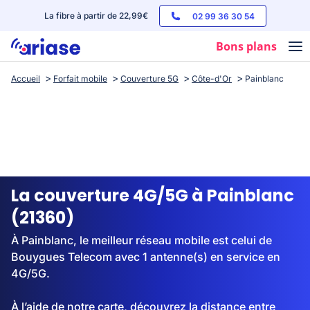
La fibre à partir de 22,99€
02 99 36 30 54
Bons plans
Accueil
Forfait mobile
Couverture 5G
Côte-d'Or
Painblanc
Box internet
Forfaits mobile
Téléphones
Streaming
La couverture 4G/5G à Painblanc
(21360)
À Painblanc, le meilleur réseau mobile est celui de
Bouygues Telecom avec 1 antenne(s) en service en
4G/5G.
À l’aide de notre carte, découvrez la distance entre