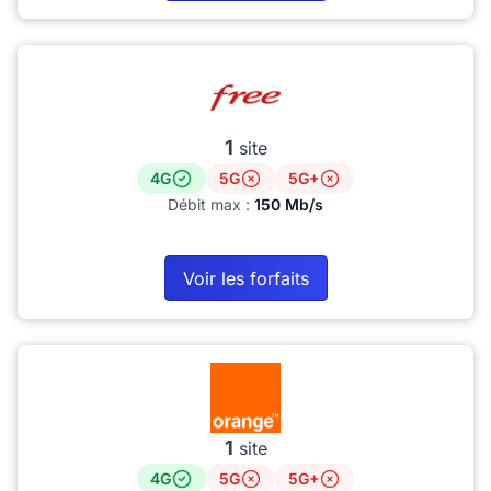
1
site
4G
5G
5G+
Débit max :
150 Mb/s
Voir les forfaits
1
site
4G
5G
5G+