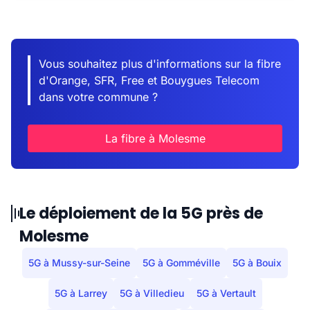
Vous souhaitez plus d'informations sur la fibre
d'Orange, SFR, Free et Bouygues Telecom
dans votre commune ?
La fibre à Molesme
Le déploiement de la 5G près de
Molesme
5G à Mussy-sur-Seine
5G à Gomméville
5G à Bouix
5G à Larrey
5G à Villedieu
5G à Vertault