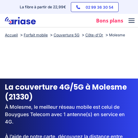
La fibre à partir de 22,99€
02 99 36 30 54
Bons plans
Accueil
Forfait mobile
Couverture 5G
Côte-d'Or
Molesme
Box internet
Forfaits mobile
Téléphones
Streaming
La couverture 4G/5G à Molesme
(21330)
À Molesme, le meilleur réseau mobile est celui de
Bouygues Telecom avec 1 antenne(s) en service en
4G.
À l’aide de notre carte, découvrez la distance entre