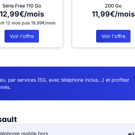
Série Free 110 Go
200 Go
12,99€/mois
11,99€/mois
nt 12 mois puis 19,99€/mois
Voir l'offre
Voir l'offre
u, par services (5G, avec téléphone inclus...) et profitez
nnés.
sault
éléphonie mobile hors