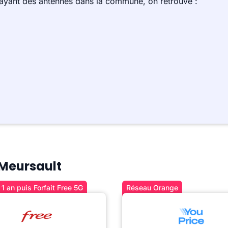
 ayant des antennes dans la commune, on retrouve :
 Meursault
1 an puis Forfait Free 5G
Réseau Orange