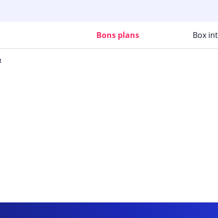
Bons plans
Box in
t