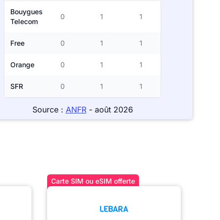
Bouygues
0
1
1
Telecom
Free
0
1
1
Orange
0
1
1
SFR
0
1
1
Source :
ANFR
- août 2026
Carte SIM ou eSIM offerte