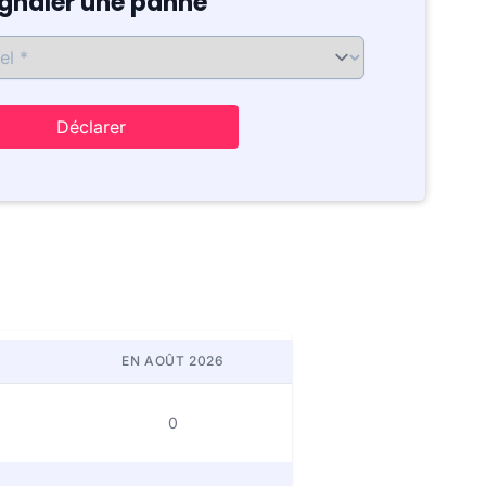
ignaler une panne
Déclarer
EN AOÛT 2026
0