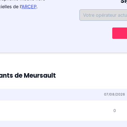
S
elles de l’
ARCEP
.
tants de Meursault
07/08/2026
0