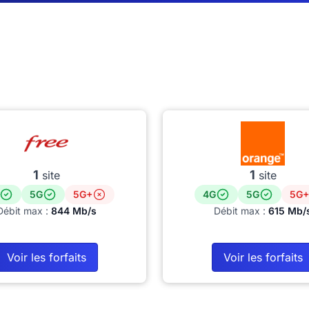
1
1
site
site
5G
5G+
4G
5G
5G+
Débit max :
844 Mb/s
Débit max :
615 Mb/
Voir les forfaits
Voir les forfaits