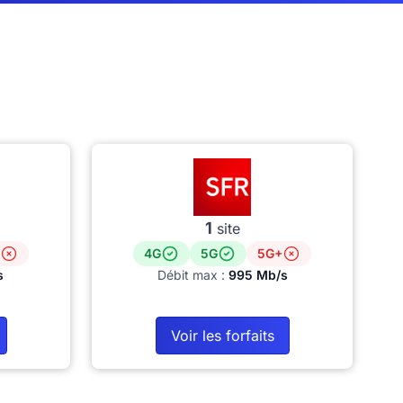
1
site
4G
5G
5G+
s
Débit max :
995 Mb/s
Voir les forfaits