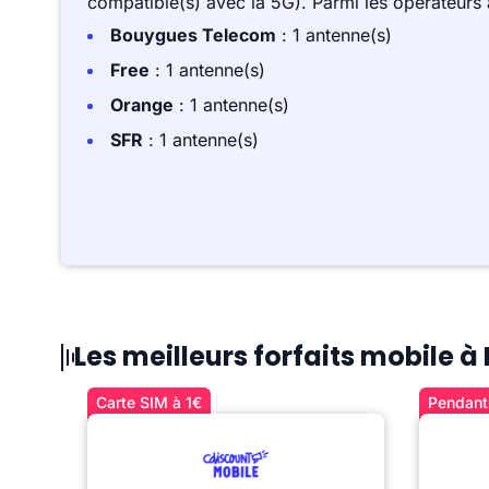
compatible(s) avec la 5G). Parmi les opérateurs
Bouygues Telecom
: 1 antenne(s)
Free
: 1 antenne(s)
Orange
: 1 antenne(s)
SFR
: 1 antenne(s)
Les meilleurs forfaits mobile à
Carte SIM à 1€
Pendant 