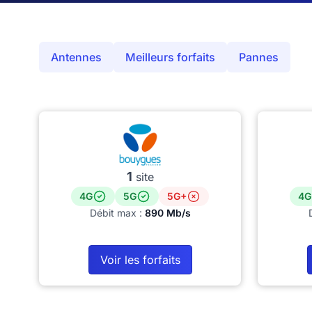
Antennes
Meilleurs forfaits
Pannes
1
site
4G
5G
5G+
4G
Débit max :
890 Mb/s
Voir les forfaits