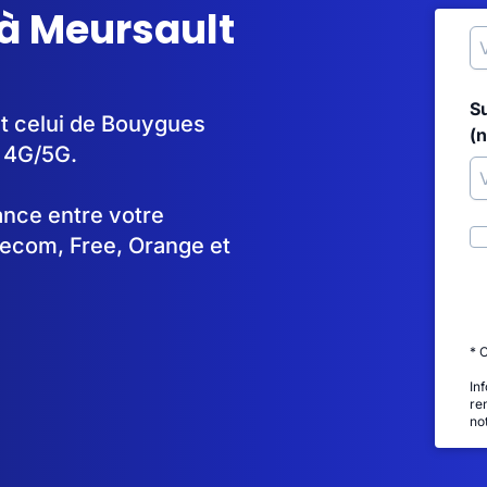
 à Meursault
S
st celui de Bouygues
(
n 4G/5G.
tance entre votre
lecom, Free, Orange et
* 
In
re
no