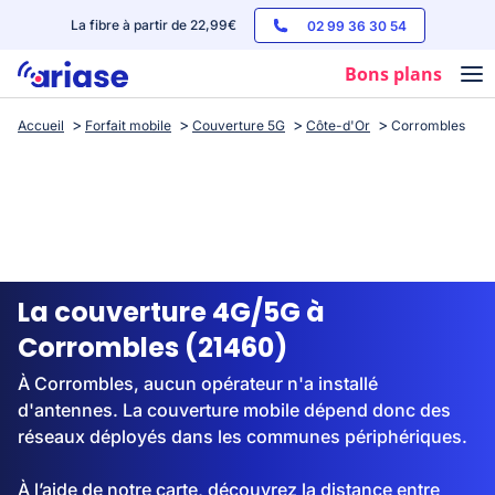
La fibre à partir de 22,99€
02 99 36 30 54
Bons plans
Accueil
Forfait mobile
Couverture 5G
Côte-d'Or
Corrombles
Box internet
Forfaits mobile
Téléphones
Streaming
La couverture 4G/5G à
Corrombles (21460)
À Corrombles, aucun opérateur n'a installé
d'antennes. La couverture mobile dépend donc des
réseaux déployés dans les communes périphériques.
À l’aide de notre carte, découvrez la distance entre