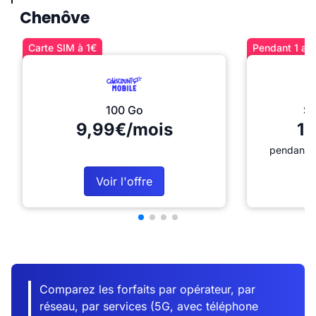
Chenôve
Carte SIM à 1€
Pendant 1 an 
100 Go
Sé
9,99€/mois
12
pendant 1
Voir l'offre
Comparez les forfaits par opérateur, par
réseau, par services (5G, avec téléphone