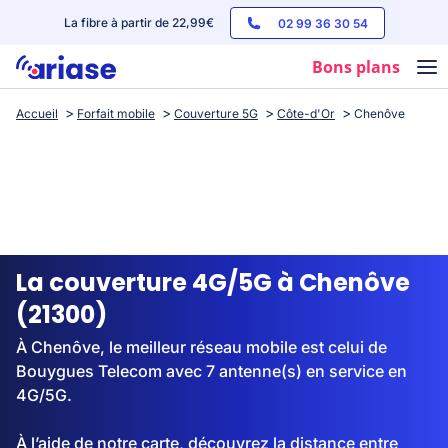
La fibre à partir de 22,99€
02 99 36 30 54
Bons plans
Accueil
Forfait mobile
Couverture 5G
Côte-d'Or
Chenôve
Box internet
Forfaits mobile
Téléphones
Streaming
La couverture 4G/5G à Chenôve
(21300)
À Chenôve, le meilleur réseau mobile est celui de
Bouygues Telecom avec 7 antenne(s) en service en
4G/5G.
À l’aide de notre carte, découvrez la distance entre