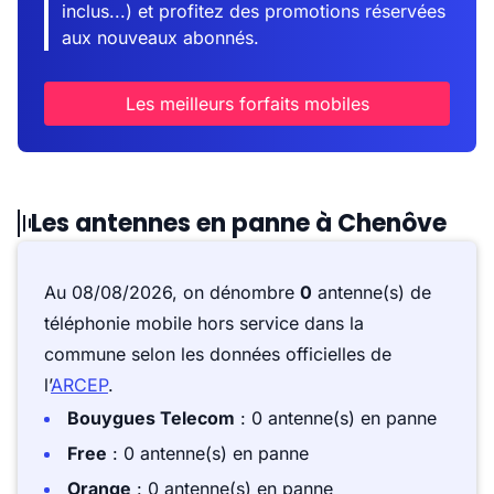
inclus...) et profitez des promotions réservées
aux nouveaux abonnés.
Les meilleurs forfaits mobiles
Les antennes en panne à Chenôve
Au 08/08/2026, on dénombre
0
antenne(s) de
téléphonie mobile hors service dans la
commune selon les données officielles de
l’
ARCEP
.
Bouygues Telecom
: 0 antenne(s) en panne
Free
: 0 antenne(s) en panne
Orange
: 0 antenne(s) en panne