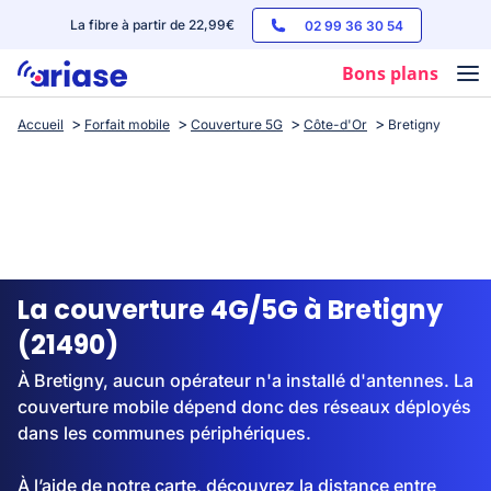
La fibre à partir de 22,99€
02 99 36 30 54
Bons plans
Accueil
Forfait mobile
Couverture 5G
Côte-d'Or
Bretigny
Box internet
Forfaits mobile
Téléphones
Streaming
La couverture 4G/5G à Bretigny
(21490)
À Bretigny, aucun opérateur n'a installé d'antennes. La
couverture mobile dépend donc des réseaux déployés
dans les communes périphériques.
À l’aide de notre carte, découvrez la distance entre