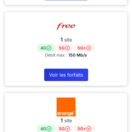
1
site
4G
5G
5G+
Débit max :
150 Mb/s
Voir les forfaits
1
site
4G
5G
5G+