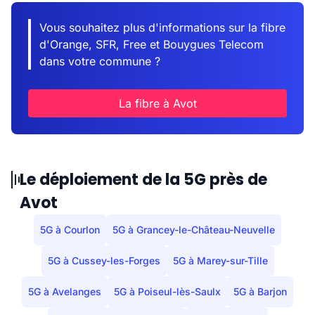
Vous souhaitez plus d'informations sur la fibre
d'Orange, SFR, Free et Bouygues Telecom
dans votre commune ?
La fibre à Avot
Le déploiement de la 5G près de
Avot
5G à Courlon
5G à Grancey-le-Château-Neuvelle
5G à Cussey-les-Forges
5G à Marey-sur-Tille
5G à Avelanges
5G à Poiseul-lès-Saulx
5G à Barjon