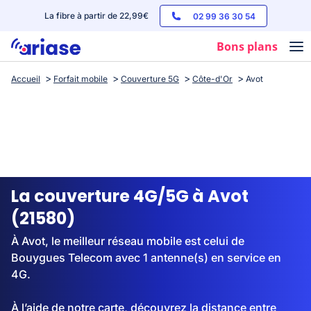
La fibre à partir de 22,99€
02 99 36 30 54
Bons plans
Accueil
Forfait mobile
Couverture 5G
Côte-d'Or
Avot
Box internet
Forfaits mobile
Téléphones
Streaming
La couverture 4G/5G à Avot
(21580)
À Avot, le meilleur réseau mobile est celui de
Bouygues Telecom avec 1 antenne(s) en service en
4G.
À l’aide de notre carte, découvrez la distance entre