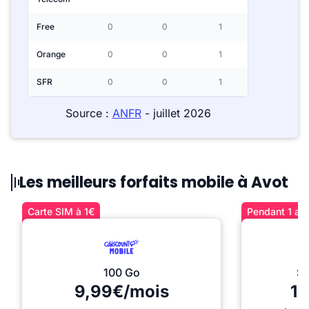
Free
0
0
1
Orange
0
0
1
SFR
0
0
1
Source :
ANFR
- juillet 2026
Les meilleurs forfaits mobile à Avot
Carte SIM à 1€
Pendant 1 an 
100 Go
Sé
9,99€/mois
12