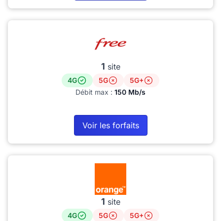
1
site
4G
5G
5G+
Débit max :
150 Mb/s
Voir les forfaits
1
site
4G
5G
5G+