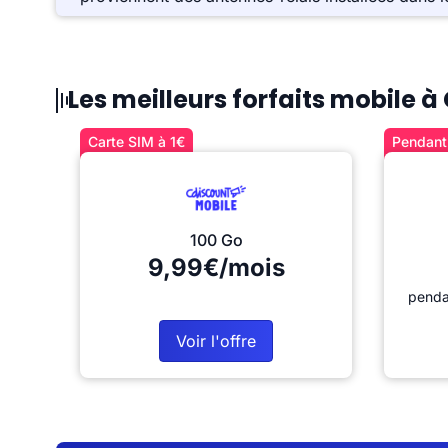
Les meilleurs forfaits mobile à
Carte SIM à 1€
Pendant 
100 Go
9,99€/mois
penda
Voir l'offre