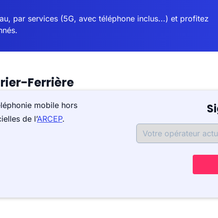
u, par services (5G, avec téléphone inclus...) et profitez
nnés.
ier-Ferrière
éléphonie mobile hors
S
elles de l’
ARCEP
.