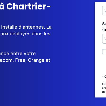
à Chartrier-
S
 installé d'antennes. La
(
aux déployés dans les
tance entre votre
lecom, Free, Orange et
* 
In
re
no