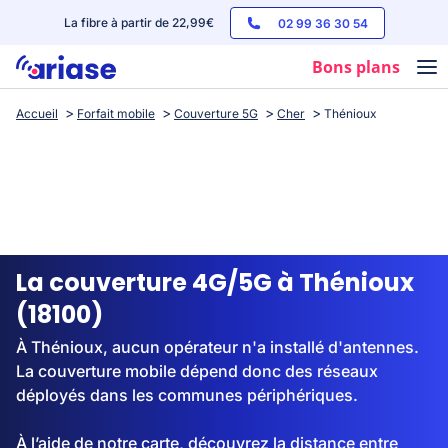
La fibre à partir de 22,99€
02 99 36 30 54
Bons plans
Accueil
Forfait mobile
Couverture 5G
Cher
Thénioux
Box internet
Forfaits mobile
Téléphones
Streaming
La couverture 4G/5G à Thénioux
(18100)
À Thénioux, aucun opérateur n'a installé d'antennes.
La couverture mobile dépend donc des réseaux
déployés dans les communes périphériques.
À l’aide de notre carte, découvrez la distance entre