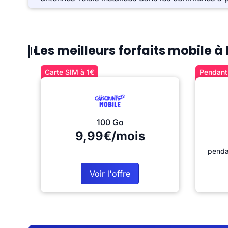
Les meilleurs forfaits mobile à
Carte SIM à 1€
Pendant 
100 Go
9,99€/mois
penda
Voir l'offre