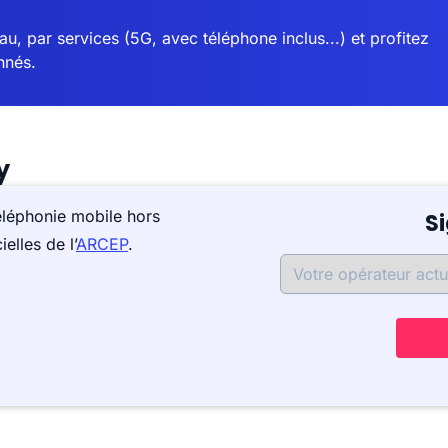
u, par services (5G, avec téléphone inclus...) et profitez
nnés.
y
éléphonie mobile hors
S
elles de l’
ARCEP
.