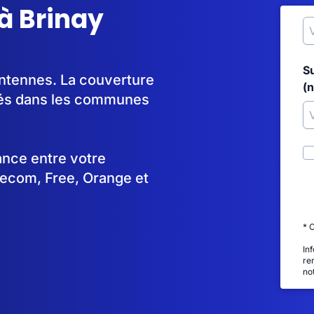
à Brinay
S
'antennes. La couverture
(
yés dans les communes
tance entre votre
lecom, Free, Orange et
* 
In
re
no