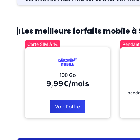
Les meilleurs forfaits mobile 
Carte SIM à 1€
Pendant 
100 Go
9,99€/mois
penda
Voir l'offre