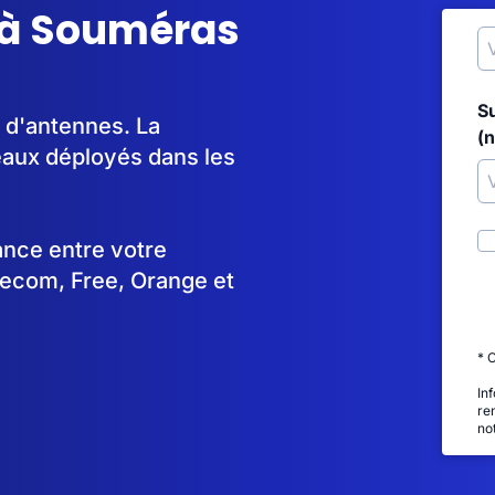
 à Souméras
S
 d'antennes. La
(
aux déployés dans les
tance entre votre
lecom, Free, Orange et
* 
In
re
no