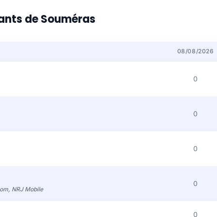
itants de Souméras
08/08/2026
0
0
0
0
com, NRJ Mobile
0