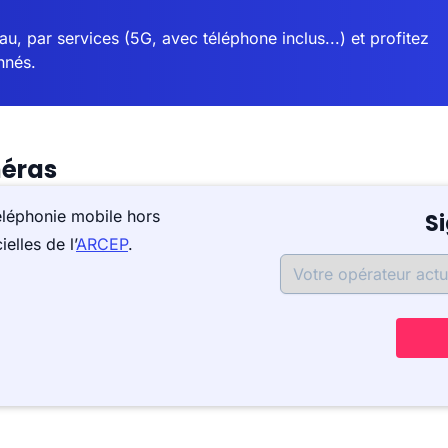
u, par services (5G, avec téléphone inclus...) et profitez
nnés.
méras
éléphonie mobile hors
S
elles de l’
ARCEP
.