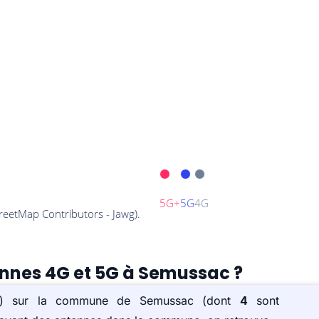
ennes 4G et 5G à Semussac ?
e(s) sur la commune de Semussac (dont
4
sont