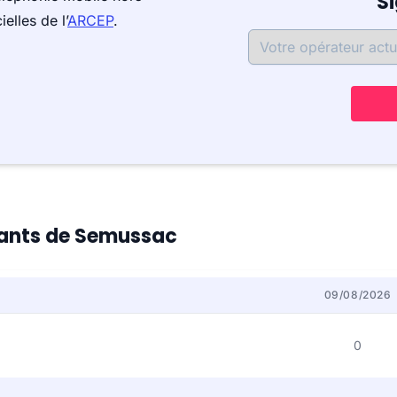
S
elles de l’
ARCEP
.
itants de Semussac
09/08/2026
0