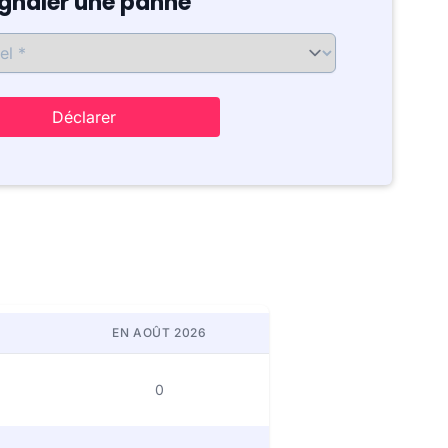
ignaler une panne
Déclarer
EN AOÛT 2026
0