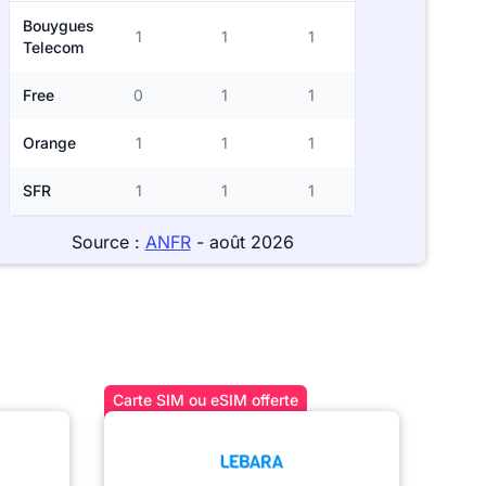
Bouygues
1
1
1
Telecom
Free
0
1
1
Orange
1
1
1
SFR
1
1
1
Source :
ANFR
- août 2026
Carte SIM ou eSIM offerte