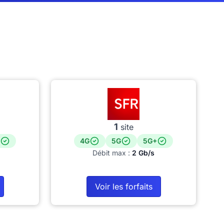
1
site
4G
5G
5G+
Débit max :
2 Gb/s
Voir les forfaits