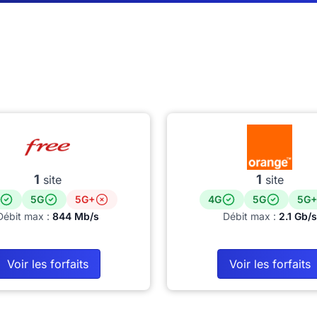
1
1
site
site
5G
5G+
4G
5G
5G+
Débit max :
844 Mb/s
Débit max :
2.1 Gb/s
Voir les forfaits
Voir les forfaits