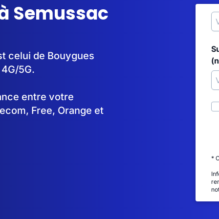
 à Semussac
S
st celui de Bouygues
(
n 4G/5G.
tance entre votre
lecom, Free, Orange et
* 
In
re
no