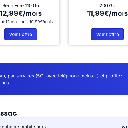
Série Free 110 Go
200 Go
12,99€/mois
11,99€/mois
nt 12 mois puis 19,99€/mois
Voir l'offre
Voir l'offre
u, par services (5G, avec téléphone inclus...) et profitez
nnés.
ussac
éléphonie mobile hors