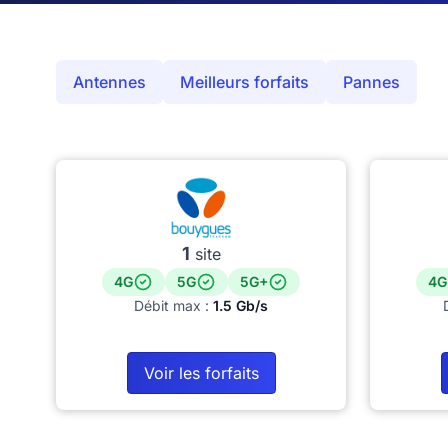
Antennes
Meilleurs forfaits
Pannes
1
site
4G
5G
5G+
4G
Débit max :
1.5 Gb/s
Voir les forfaits