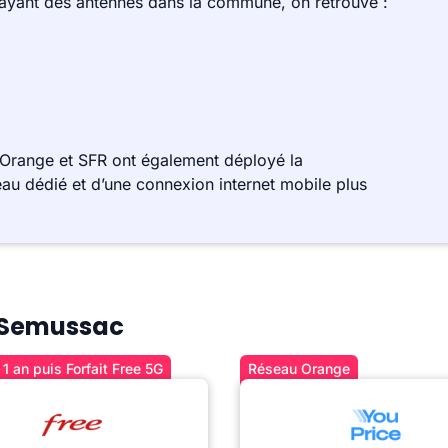
 ayant des antennes dans la commune, on retrouve :
Orange et SFR ont également déployé la
au dédié et d’une connexion internet mobile plus
à Semussac
1 an puis Forfait Free 5G
Réseau Orange