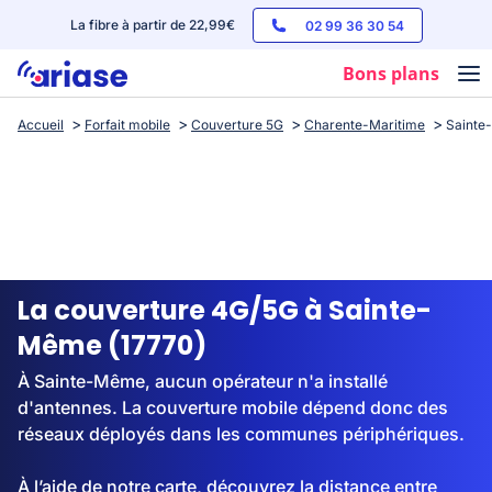
La fibre à partir de 22,99€
02 99 36 30 54
Bons plans
Accueil
Forfait mobile
Couverture 5G
Charente-Maritime
Saint
Box internet
Forfaits mobile
Téléphones
Streaming
La couverture 4G/5G à Sainte-
Même (17770)
À Sainte-Même, aucun opérateur n'a installé
d'antennes. La couverture mobile dépend donc des
réseaux déployés dans les communes périphériques.
À l’aide de notre carte, découvrez la distance entre