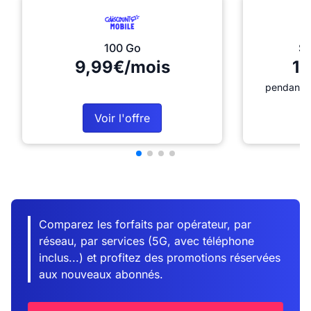
100 Go
Sé
9,99€/mois
12
pendant 1
Voir l'offre
Comparez les forfaits par opérateur, par
réseau, par services (5G, avec téléphone
inclus...) et profitez des promotions réservées
aux nouveaux abonnés.