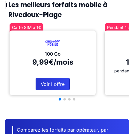
Les meilleurs forfaits mobile à
Rivedoux-Plage
Carte SIM à 1€
Pendant 1 an 
100 Go
Sé
9,99€/mois
12
pendant 1
Voir l'offre
Comparez les forfaits par opérateur, par