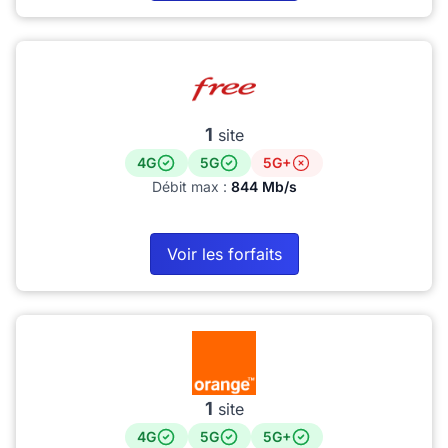
1
site
4G
5G
5G+
Débit max :
844 Mb/s
Voir les forfaits
1
site
4G
5G
5G+