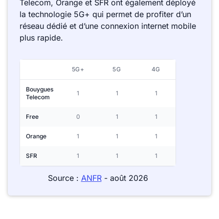
Telecom, Orange et SFR ont également déployé
la technologie 5G+ qui permet de profiter d’un
réseau dédié et d’une connexion internet mobile
plus rapide.
5G+
5G
4G
Bouygues
1
1
1
Telecom
Free
0
1
1
Orange
1
1
1
SFR
1
1
1
Source :
ANFR
- août 2026