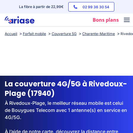
La fibre à partir de 22,99€
02 99 36 30 54
Bons plans
Accueil
Forfait mobile
Couverture 5G
Charente-Maritime
Rivedo
Box internet
Forfaits mobile
Téléphones
Streaming
La couverture 4G/5G à Rivedoux-
Plage (17940)
À Rivedoux-Plage, le meilleur réseau mobile est celui
de Bouygues Telecom avec 1 antenne(s) en service en
4G/5G.
À l’aide de notre carte, découvrez la distance entre