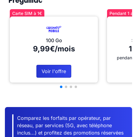
Préguillac
Carte SIM à 1€
Pendant 1 an 
100 Go
Sé
9,99€/mois
12
pendant 1
Voir l'offre
Comparez les forfaits par opérateur, par
réseau, par services (5G, avec téléphone
inclus...) et profitez des promotions réservées