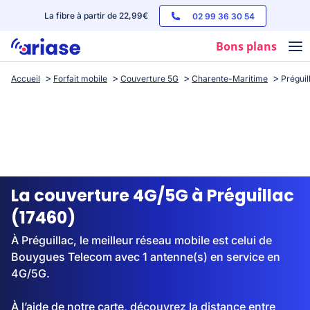
La fibre à partir de 22,99€
02 99 36 30 54
Bons plans
Accueil
Forfait mobile
Couverture 5G
Charente-Maritime
Préguil
Box internet
Forfaits mobile
Téléphones
Streaming
La couverture 4G/5G à Préguillac
(17460)
À Préguillac, le meilleur réseau mobile est celui de
Bouygues Telecom avec 1 antenne(s) en service en
4G/5G.
À l’aide de notre carte, découvrez la distance entre