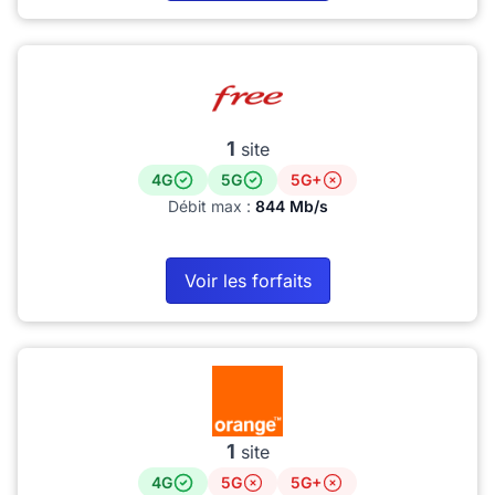
1
site
4G
5G
5G+
Débit max :
844 Mb/s
Voir les forfaits
1
site
4G
5G
5G+