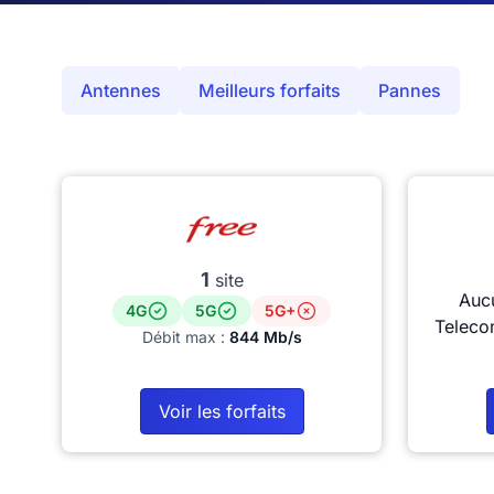
Antennes
Meilleurs forfaits
Pannes
1
site
Auc
4G
5G
5G+
Teleco
Débit max :
844 Mb/s
Voir les forfaits