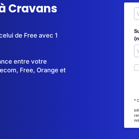
 à Cravans
S
celui de Free avec 1
(
tance entre votre
lecom, Free, Orange et
* 
In
re
no