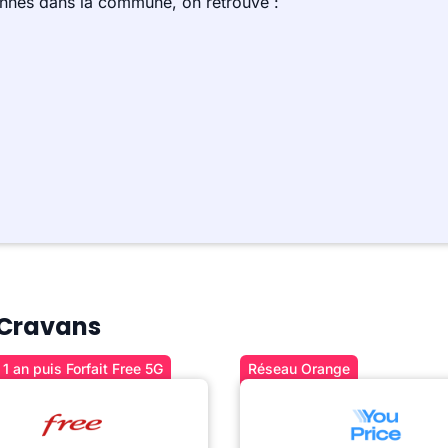
ennes dans la commune, on retrouve :
à Cravans
1 an puis Forfait Free 5G
Réseau Orange