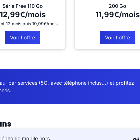
Série Free 110 Go
200 Go
12,99€/mois
11,99€/mois
nt 12 mois puis 19,99€/mois
Voir l'offre
Voir l'offre
u, par services (5G, avec téléphone inclus...) et profitez
nnés.
ans
éléphonie mobile hors