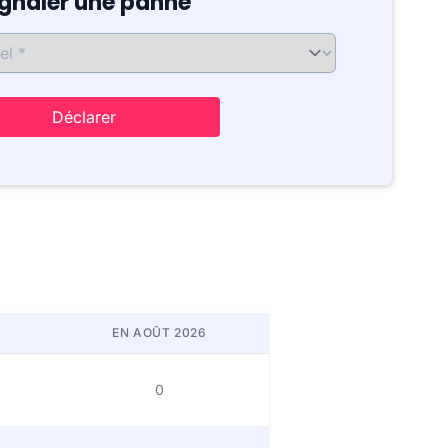
ignaler une panne
Déclarer
EN AOÛT 2026
0