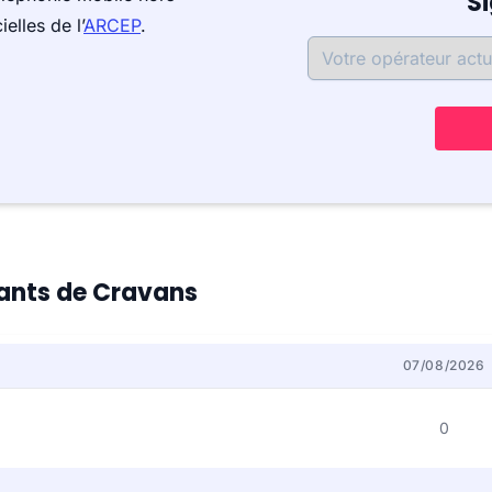
S
elles de l’
ARCEP
.
itants de Cravans
07/08/2026
0