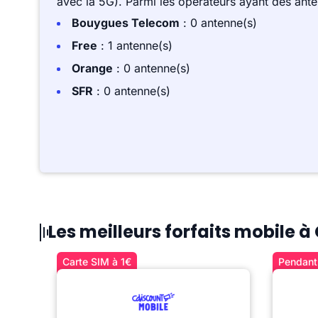
avec la 5G). Parmi les opérateurs ayant des ant
Bouygues Telecom
: 0 antenne(s)
Free
: 1 antenne(s)
Orange
: 0 antenne(s)
SFR
: 0 antenne(s)
Les meilleurs forfaits mobile 
Carte SIM à 1€
Pendant 