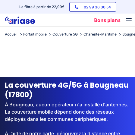
La fibre à partir de 22,99€
02 99 36 30 54
Bons plans
Accueil
Forfait mobile
Couverture 5G
Charente-Maritime
Bougn
Box internet
Forfaits mobile
Téléphones
Streaming
La couverture 4G/5G à Bougneau
(17800)
À Bougneau, aucun opérateur n'a installé d'antennes.
La couverture mobile dépend donc des réseaux
déployés dans les communes périphériques.
À l’aide de notre carte, découvrez la distance entre