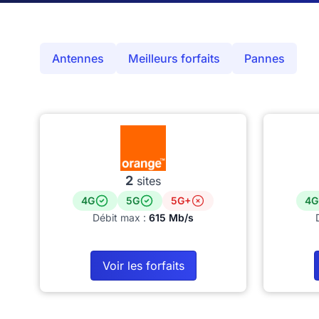
Antennes
Meilleurs forfaits
Pannes
2
sites
4G
5G
5G+
4G
Débit max :
615 Mb/s
Voir les forfaits