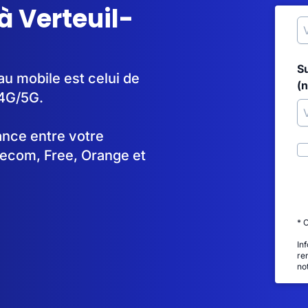
à Verteuil-
)
S
au mobile est celui de
(
 4G/5G.
tance entre votre
lecom, Free, Orange et
* 
In
re
no