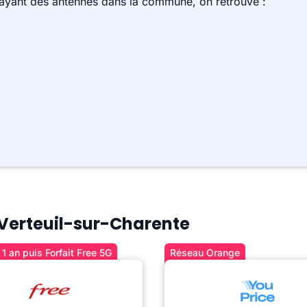
 ayant des antennes dans la commune, on retrouve :
à Verteuil-sur-Charente
1 an puis Forfait Free 5G
Réseau Orange