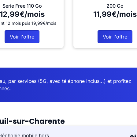
Série Free 110 Go
200 Go
12,99€/mois
11,99€/mois
nt 12 mois puis 19,99€/mois
Voir l'offre
Voir l'offre
u, par services (5G, avec téléphone inclus...) et profitez
nnés.
euil-sur-Charente
éléphonie mobile hors