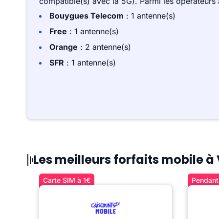
compatible(s) avec la 5G). Parmi les opérateurs
Bouygues Telecom
: 1 antenne(s)
Free
: 1 antenne(s)
Orange
: 2 antenne(s)
SFR
: 1 antenne(s)
Les meilleurs forfaits mobile 
Carte SIM à 1€
Pendant 