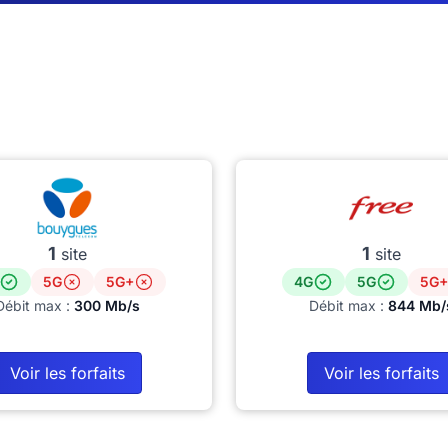
1
1
site
site
5G
5G+
4G
5G
5G+
Débit max :
300 Mb/s
Débit max :
844 Mb/
Voir les forfaits
Voir les forfaits