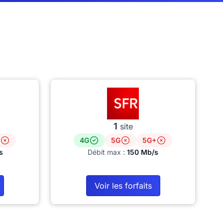
1
site
4G
5G
5G+
s
Débit max :
150 Mb/s
Voir les forfaits