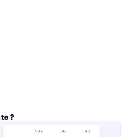
te ?
5G+
5G
4G