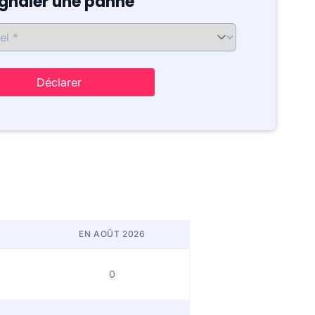
ignaler une panne
Déclarer
EN AOÛT 2026
0