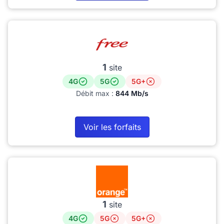
1
site
4G
5G
5G+
Débit max :
844 Mb/s
Voir les forfaits
1
site
4G
5G
5G+