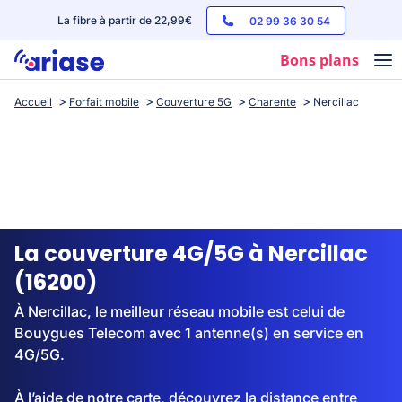
La fibre à partir de 22,99€
02 99 36 30 54
Bons plans
Accueil
Forfait mobile
Couverture 5G
Charente
Nercillac
Box internet
Forfaits mobile
Téléphones
Streaming
La couverture 4G/5G à Nercillac
(16200)
À Nercillac, le meilleur réseau mobile est celui de
Bouygues Telecom avec 1 antenne(s) en service en
4G/5G.
À l’aide de notre carte, découvrez la distance entre