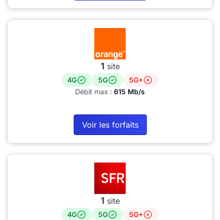
1
site
4G
5G
5G+
Débit max :
615 Mb/s
Voir les forfaits
1
site
4G
5G
5G+