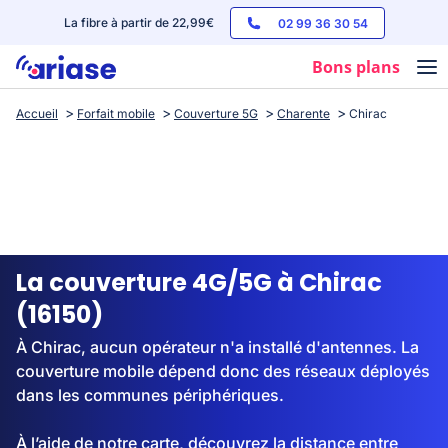
La fibre à partir de 22,99€
02 99 36 30 54
Bons plans
Accueil
Forfait mobile
Couverture 5G
Charente
Chirac
Box internet
Forfaits mobile
Téléphones
Streaming
La couverture 4G/5G à Chirac
(16150)
À Chirac, aucun opérateur n'a installé d'antennes. La
couverture mobile dépend donc des réseaux déployés
dans les communes périphériques.
À l’aide de notre carte, découvrez la distance entre