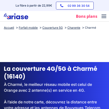
La fibre à partir de 22,99€
02 99 36 30 54
Bons plans
Accueil
Forfait mobile
Couverture 5G
Charente
Charmé
Box internet
Forfaits mobile
Téléphones
Streaming
La couverture 4G/5G à Charmé
(16140)
À Charmé, le meilleur réseau mobile est celui de
Orange avec 2 antenne(s) en service en 4G.
À l’aide de notre carte, découvrez la distance entre
votre adresse et les antennes de Bouygues Telecom,