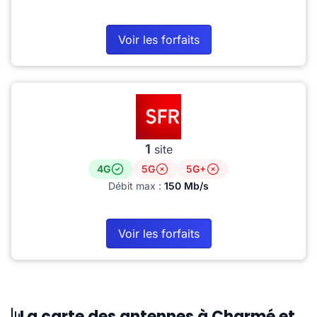
Voir les forfaits
1
site
4G
5G
5G+
Débit max :
150 Mb/s
Voir les forfaits
La carte des antennes à Charmé et