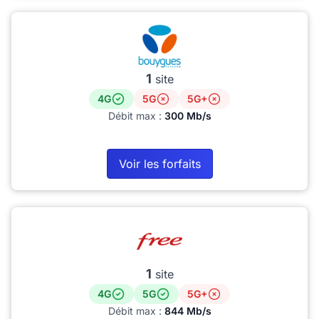
1
site
4G
5G
5G+
Débit max :
300 Mb/s
Voir les forfaits
1
site
4G
5G
5G+
Débit max :
844 Mb/s